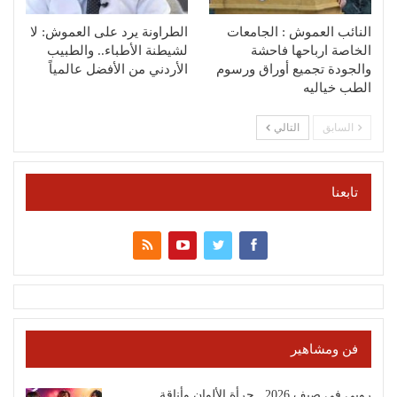
النائب العموش : الجامعات
الطراونة يرد على العموش: لا
الخاصة ارباحها فاحشة
لشيطنة الأطباء.. والطبيب
والجودة تجميع أوراق ورسوم
الأردني من الأفضل عالمياً
الطب خياليه
السابق
التالي
تابعنا
فن ومشاهير
روبي في صيف 2026.. جرأة الألوان وأناقة