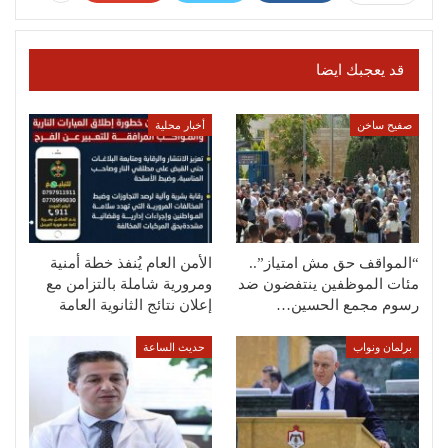
قد يعجبك ايضا
صفيح ساخن
أخبار محلية
“المواقف حق مش امتياز”..
الأمن العام يُنفذ خطة أمنية
مئات الموظفين ينتفضون ضد
ومرورية شاملة بالتزامن مع
رسوم مجمع الحسين…
إعلان نتائج الثانوية العامة
برلمان ونواب
حديث الساعة