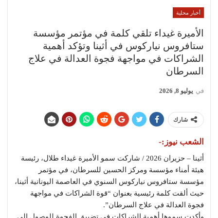
أخبار محلية
الأميرة غيداء تلقي كلمة في مؤتمر مؤسسة
ستافروس نياركوس في أثينا وتؤكد أهمية
الشراكات في مواجهة فجوة العدالة في علاج
السرطان
في
يوليو 8, 2026
شارك
الشعب نيوز:-
أثينا – حزيران 2026 / شاركت سمو الأميرة غيداء طلال، رئيسة
هيئة أمناء مؤسسة ومركز الحسين للسرطان، في مؤتمر
مؤسسة ستافروس نياركوس السنوي في العاصمة اليونانية أثينا،
حيث ألقت كلمة رئيسية بعنوان “قوة الشراكات في مواجهة
فجوة العدالة في علاج السرطان”.
وأكدت سموها أهمية الشراكات في تضييق الفجوة للوصول إلى