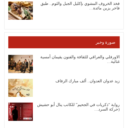
فخذ الخروف المشوي بإكليل الجبل والثوم.. طبق
فاخر يزين مائدة…
صورة وخبر
الاورفلي والعراقي للثقافة والفنون يقيمان أمسية
غنائية…
زيد عدوان العدوان.. ألف مبارك الزفاف
رواية “ذكريات في الجحيم” للكاتب ينال أبو حشيش
(حركة السرد…