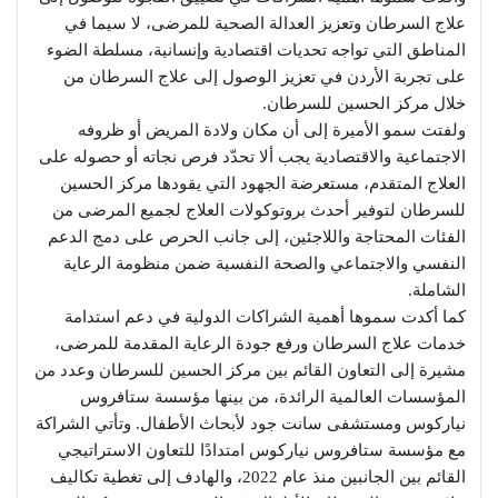
علاج السرطان وتعزيز العدالة الصحية للمرضى، لا سيما في
المناطق التي تواجه تحديات اقتصادية وإنسانية، مسلطة الضوء
على تجربة الأردن في تعزيز الوصول إلى علاج السرطان من
خلال مركز الحسين للسرطان.
ولفتت سمو الأميرة إلى أن مكان ولادة المريض أو ظروفه
الاجتماعية والاقتصادية يجب ألا تحدّد فرص نجاته أو حصوله على
العلاج المتقدم، مستعرضة الجهود التي يقودها مركز الحسين
للسرطان لتوفير أحدث بروتوكولات العلاج لجميع المرضى من
الفئات المحتاجة واللاجئين، إلى جانب الحرص على دمج الدعم
النفسي والاجتماعي والصحة النفسية ضمن منظومة الرعاية
الشاملة.
كما أكدت سموها أهمية الشراكات الدولية في دعم استدامة
خدمات علاج السرطان ورفع جودة الرعاية المقدمة للمرضى،
مشيرة إلى التعاون القائم بين مركز الحسين للسرطان وعدد من
المؤسسات العالمية الرائدة، من بينها مؤسسة ستافروس
نياركوس ومستشفى سانت جود لأبحاث الأطفال. وتأتي الشراكة
مع مؤسسة ستافروس نياركوس امتدادًا للتعاون الاستراتيجي
القائم بين الجانبين منذ عام 2022، والهادف إلى تغطية تكاليف