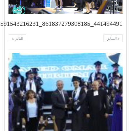
441494491_861837279308185_1183439591543216231_n
السابق
التالي