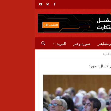
ومشاهير
صورة وخبر
المزيد
ي لاسال..صور"