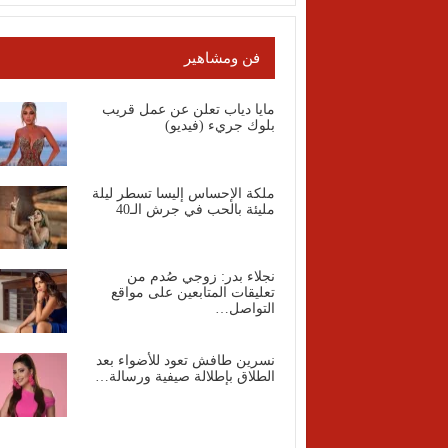
فن ومشاهير
مايا دياب تعلن عن عمل قريب
بلوك جريء (فيديو)
ملكة الإحساس إليسا تسطر ليلة
مليئة بالحب في جرش الـ40
نجلاء بدر: زوجي صُدم من
تعليقات المتابعين على مواقع
التواصل…
نسرين طافش تعود للأضواء بعد
الطلاق بإطلالة صيفية ورسالة…