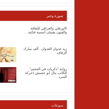
صورة وخبر
الاورفلي والعراقي للثقافة
والفنون يقيمان أمسية غنائية…
زيد عدوان العدوان.. ألف مبارك
الزفاف
رواية “ذكريات في الجحيم”
للكاتب ينال أبو حشيش (حركة
السرد…
منوعات