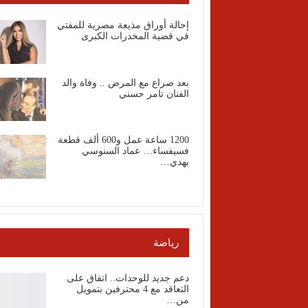
إحالة أوراق مذيعة مصرية للمفتي
في قضية المخدرات الكبرى
بعد صراع مع المرض .. وفاة والد
الفنان تامر حسني
1200 ساعة عمل و600 ألف قطعة
فسيفساء… عماد السنوسي
يهدي…
رياضة
دعم جديد للوحدات.. اتفاق على
التعاقد مع 4 محترفين بتمويل
من…