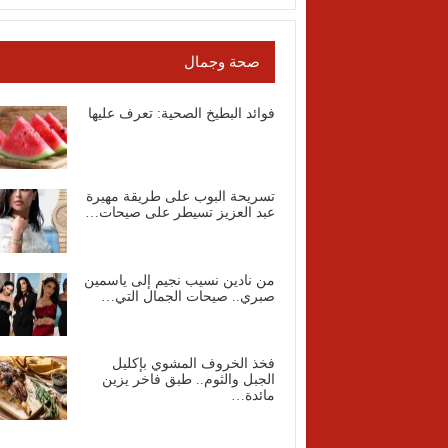
صحة وجمال
فوائد البطيخ الصحية: تعرف عليها
تسريحة البوب على طريقة مهيرة
عبد العزيز تسيطر على صيحات…
من نادين نسيب نجيم إلى ياسمين
صبري.. صيحات الجمال التي…
فخذ الخروف المشوي بإكليل
الجبل والثوم.. طبق فاخر يزين
مائدة…