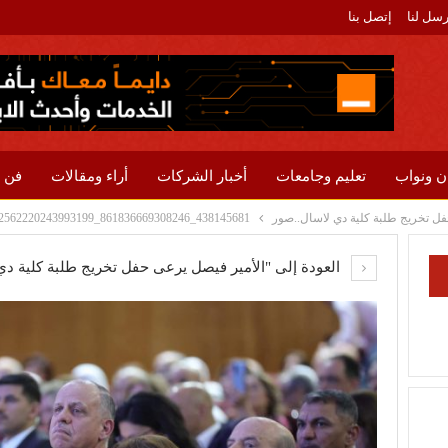
رسل لنا
إتصل بنا
ن ونواب
تعليم وجامعات
أخبار الشركات
أراء ومقالات
فن 
فل تخريج طلبة كلية دي لاسال..صور
438145681_861836669308246_7432562220243993199_n
العودة إلى "الأمير فيصل يرعى حفل تخريج طلبة كلية د