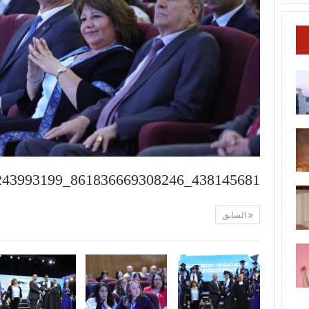
438145681_861836669308246_7432562220243993199_n
السابق