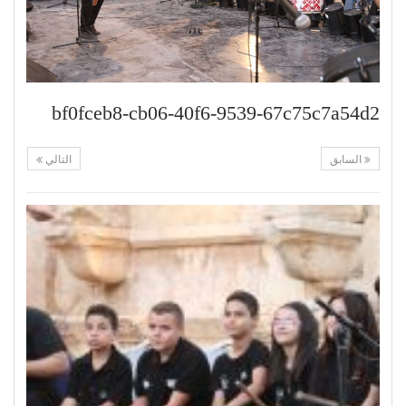
bf0fceb8-cb06-40f6-9539-67c75c7a54d2
السابق
التالي