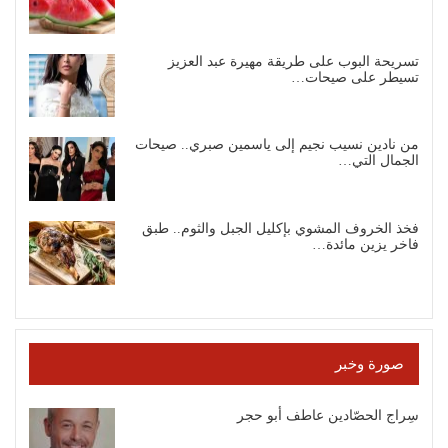
تسريحة البوب على طريقة مهيرة عبد العزيز
تسيطر على صيحات…
من نادين نسيب نجيم إلى ياسمين صبري.. صيحات
الجمال التي…
فخذ الخروف المشوي بإكليل الجبل والثوم.. طبق
فاخر يزين مائدة…
صورة وخبر
سِراج الحصّادين عاطف أبو حجر