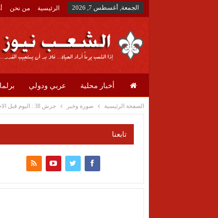
الجمعة, أغسطس 7, 2026
الرئيسية
من نحن
أ
أخبار محلية
عربي ودولي
برلما
الصفحة الرئيسية
صورة وخبر
جرش 38 : اليوم قبل الاخير .. فايا يونان والجخ وفناني الاردن يرسمون لوحات وطنية ابهرت الجمهور الكبير – صور
تابعنا