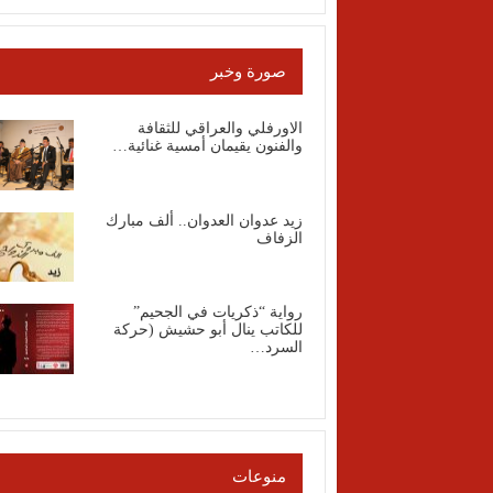
صورة وخبر
الاورفلي والعراقي للثقافة
والفنون يقيمان أمسية غنائية…
زيد عدوان العدوان.. ألف مبارك
الزفاف
رواية “ذكريات في الجحيم”
للكاتب ينال أبو حشيش (حركة
السرد…
منوعات