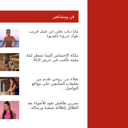
فن ومشاهير
مايا دياب تعلن عن عمل قريب
بلوك جريء (فيديو)
ملكة الإحساس إليسا تسطر ليلة
مليئة بالحب في جرش الـ40
نجلاء بدر: زوجي صُدم من
تعليقات المتابعين على مواقع
التواصل…
نسرين طافش تعود للأضواء بعد
الطلاق بإطلالة صيفية ورسالة…