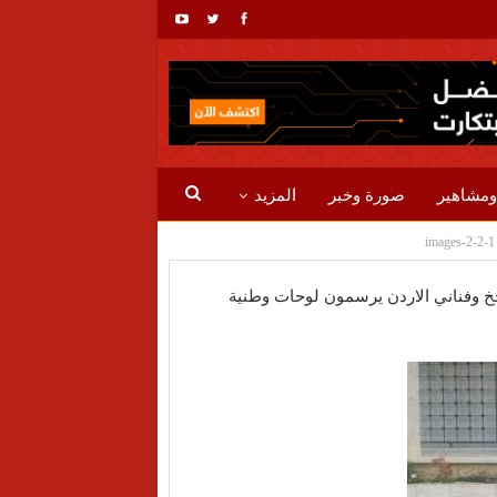
ومشاهير
صورة وخبر
المزيد
images-2-2-1
ايا يونان والجخ وفناني الاردن يرسمون لوحات وطنية