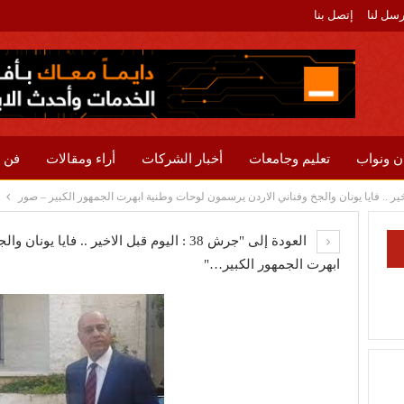
رسل لنا
إتصل بنا
ن ونواب
تعليم وجامعات
أخبار الشركات
أراء ومقالات
فن 
العودة إلى "جرش 38 : اليوم قبل الاخير .. ف
ابهرت الجمهور الكبير…"