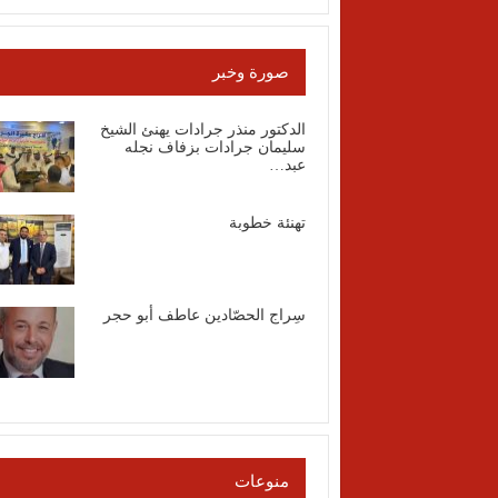
صورة وخبر
الدكتور منذر جرادات يهنئ الشيخ
سليمان جرادات بزفاف نجله
عبد…
تهنئة خطوبة
سِراج الحصّادين عاطف أبو حجر
منوعات