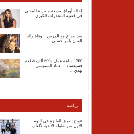
إحالة أوراق مذيعة مصرية للمفتي
في قضية المخدرات الكبرى
بعد صراع مع المرض .. وفاة والد
الفنان تامر حسني
1200 ساعة عمل و600 ألف قطعة
فسيفساء… عماد السنوسي
يهدي…
رياضة
تتويج الفرق الفائزة في اليوم
الأول من بطولة الأندية لألعاب…