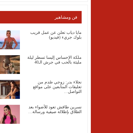
فن ومشاهير
مايا دياب تعلن عن عمل قريب
بلوك جريء (فيديو)
ملكة الإحساس إليسا تسطر ليلة
مليئة بالحب في جرش الـ40
نجلاء بدر: زوجي صُدم من
تعليقات المتابعين على مواقع
التواصل…
نسرين طافش تعود للأضواء بعد
الطلاق بإطلالة صيفية ورسالة…