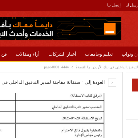
رسل لنا
إتصل بنا
ن ونواب
تعليم وجامعات
أخبار الشركات
أراء ومقالات
فن 
لتدقيق الداخلي في بنك الأردن.. ما القصة؟
4444_page-0001
العودة إلى "استقالة مفاجئة لمدير التدقيق الداخلي في ب