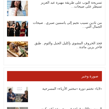
تسريحة البوب على طريقة مهيرة عبد العزيز
تسيطر على صيحات…
من نادين نسيب نجيم إلى ياسمين صبري.. صيحات
الجمال التي…
فخذ الخروف المشوي بإكليل الجبل والثوم.. طبق
فاخر يزين مائدة…
صورة وخبر
«لابا» تختتم دورة «مختبر الأزياء» المسرحية
الموت وظلاله: قراءة في مجموعة “قد يكون