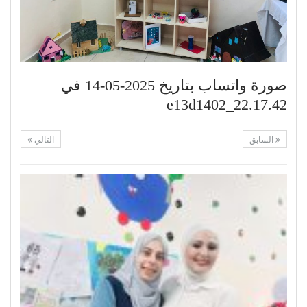
صورة واتساب بتاريخ 2025-05-14 في
22.17.42_e13d1402
السابق
التالي