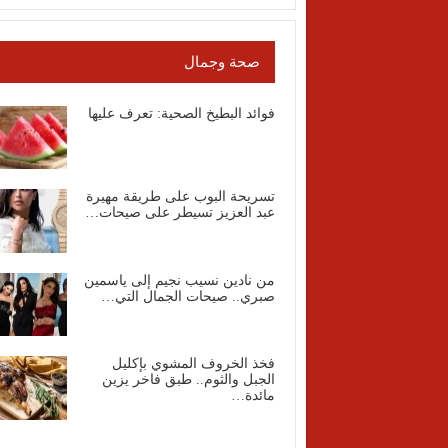
صحة وجمال
فوائد البطيخ الصحية: تعرف عليها
تسريحة البوب على طريقة مهيرة
عبد العزيز تسيطر على صيحات…
من نادين نسيب نجيم إلى ياسمين
صبري.. صيحات الجمال التي…
فخذ الخروف المشوي بإكليل
الجبل والثوم.. طبق فاخر يزين
مائدة…