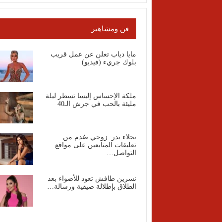
فن ومشاهير
مايا دياب تعلن عن عمل قريب
بلوك جريء (فيديو)
ملكة الإحساس إليسا تسطر ليلة
مليئة بالحب في جرش الـ40
نجلاء بدر: زوجي صُدم من
تعليقات المتابعين على مواقع
التواصل…
نسرين طافش تعود للأضواء بعد
الطلاق بإطلالة صيفية ورسالة…