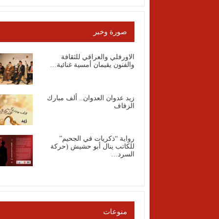
صورة وخبر
الاورفلي والعراقي للثقافة
والفنون يقيمان أمسية غنائية…
زيد عدوان العدوان.. ألف مبارك
الزفاف
رواية “ذكريات في الجحيم”
للكاتب ينال أبو حشيش (حركة
السرد…
منوعات