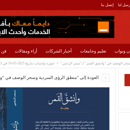
رسل لنا
إتصل بنا
ن ونواب
تعليم وجامعات
أخبار الشركات
أراء ومقالات
فن 
سحر الوصف في “وانشق القمر” لـ”سمر الزعبي”
صورة واتساب بتاريخ 2025-05-19 في 11.46.43_52c3a084
العودة إلى "منطق الرؤى السردية وسحر الوصف في “وا