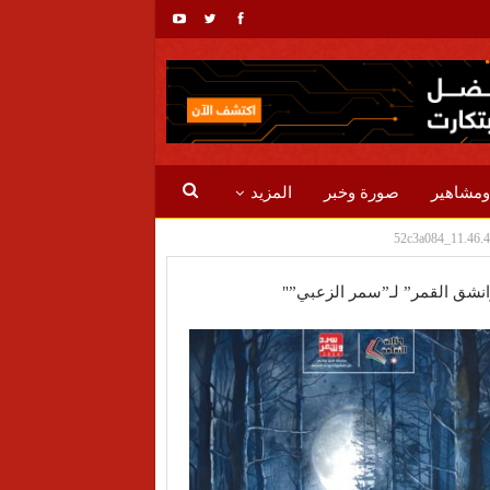
ومشاهير
صورة وخبر
المزيد
نشق القمر” لـ”سمر الزعبي”"