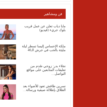
فن ومشاهير
مايا دياب تعلن عن عمل قريب
بلوك جريء (فيديو)
ملكة الإحساس إليسا تسطر ليلة
مليئة بالحب في جرش الـ40
نجلاء بدر: زوجي صُدم من
تعليقات المتابعين على مواقع
التواصل…
نسرين طافش تعود للأضواء بعد
الطلاق بإطلالة صيفية ورسالة…