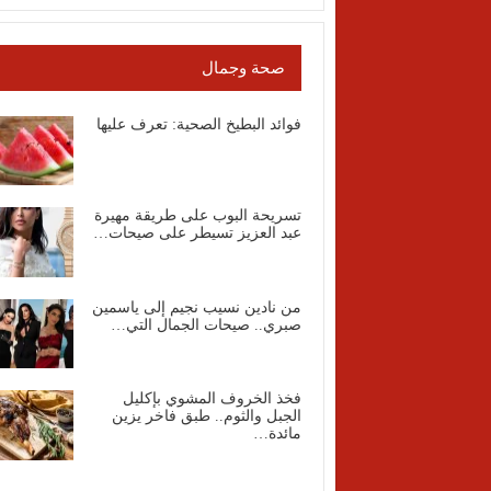
صحة وجمال
فوائد البطيخ الصحية: تعرف عليها
تسريحة البوب على طريقة مهيرة
عبد العزيز تسيطر على صيحات…
من نادين نسيب نجيم إلى ياسمين
صبري.. صيحات الجمال التي…
فخذ الخروف المشوي بإكليل
الجبل والثوم.. طبق فاخر يزين
مائدة…