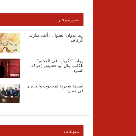
صورة وخبر
زيد عدوان العدوان.. ألف مبارك
الزفاف
رواية “ذكريات في الجحيم”
للكاتب ينال أبو حشيش (حركة
السرد…
امسية شعرية لمحجوب والجابري
في عمان
منوعات