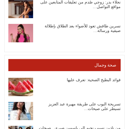
نجلاء بدر: زوجي صُدم من تعليقات المتابعين على
مواقع التواصل…
نسرين طافش تعود للأضواء بعد الطلاق بإطلالة
صيفية ورسالة…
صحة وجمال
فوائد البطيخ الصحية: تعرف عليها
تسريحة البوب على طريقة مهيرة عبد العزيز
تسيطر على صيحات…
من نادين نسيب نجيم إلى ياسمين صبري.. صيحات