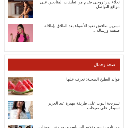
نجلاء بدر: زوجي صُدم من تعليقات المتابعين على
مواقع التواصل…
نسرين طافش تعود للأضواء بعد الطلاق بإطلالة
صيفية ورسالة…
صحة وجمال
فوائد البطيخ الصحية: تعرف عليها
تسريحة البوب على طريقة مهيرة عبد العزيز
تسيطر على صيحات…
من نادين نسيب نجيم إلى ياسمين صبري.. صيحات