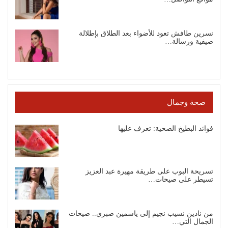
نسرين طافش تعود للأضواء بعد الطلاق بإطلالة
صيفية ورسالة…
صحة وجمال
فوائد البطيخ الصحية: تعرف عليها
تسريحة البوب على طريقة مهيرة عبد العزيز
تسيطر على صيحات…
من نادين نسيب نجيم إلى ياسمين صبري.. صيحات
الجمال التي…