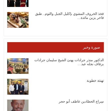
فخذ الخروف المشوي بإكليل الجبل والثوم.. طبق
فاخر يزين مائدة…
صورة وخبر
الدكتور منذر جرادات يهنئ الشيخ سليمان جرادات
بزفاف نجله عبد…
تهنئة خطوبة
سِراج الحصّادين عاطف أبو حجر