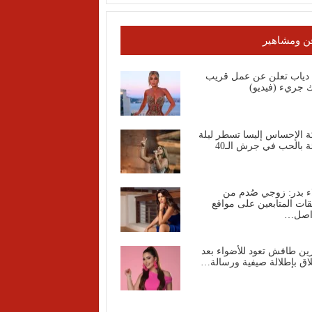
ن ومشاهير
ا دياب تعلن عن عمل قريب
 جريء (فيديو)
ة الإحساس إليسا تسطر ليلة
ة بالحب في جرش الـ40
ء بدر: زوجي صُدم من
قات المتابعين على مواقع
واصل…
ين طافش تعود للأضواء بعد
اق بإطلالة صيفية ورسالة…