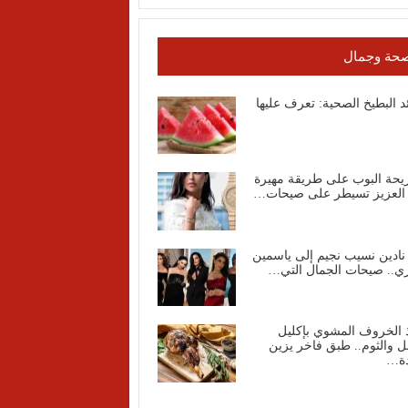
حة وجمال
د البطيخ الصحية: تعرف عليها
يحة البوب على طريقة مهيرة
 العزيز تسيطر على صيحات…
نادين نسيب نجيم إلى ياسمين
ي.. صيحات الجمال التي…
 الخروف المشوي بإكليل
ل والثوم.. طبق فاخر يزين
دة…