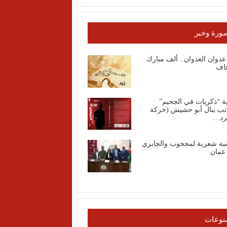
ورة وخبر
عدوان العدوان.. ألف مبارك
فاف
ة “ذكريات في الجحيم”
اتب ينال أبو حشيش (حركة
رد…
ية شعرية لمحجوب والجابري
عمان
نوعات