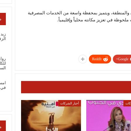
ردن والمنطقة، ويتميز بمحفظة واسعة من الخدمات المصرفية
ص
لحوظة في تعزيز مكانته محلياً وإقليمياً.
زيد 
الز
رواي
ReddIt
Google+
للك
الس
امس
في 
كات
أخبار الشركات
م