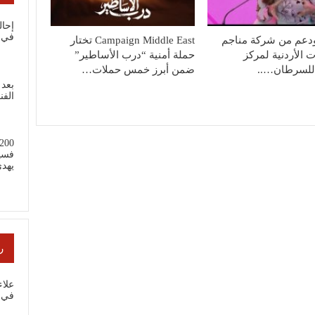
إحال
في 
دعم من شركة مناجم
Campaign Middle East تختار
 الأردنية لمركز
حملة أمنية “درب الأساطير”
للسرطان…..
ضمن أبرز خمس حملات…
بعد 
الفن
فسي
يهد
ر
علا
في ب