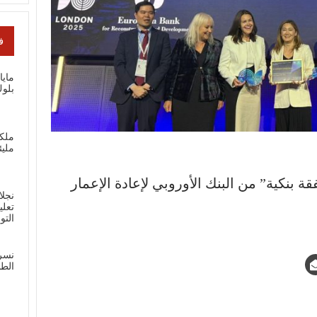
ف
ماي
بلوك
ملك
مليئ
ة بنكية” من البنك الأوروبي لإعادة الإعمار
نجلا
تعلي
الت
نسر
الطل