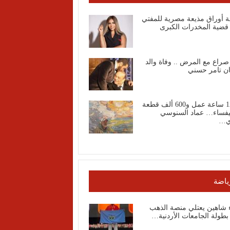
ة أوراق مذيعة مصرية للمفتي
قضية المخدرات الكبرى
صراع مع المرض .. وفاة والد
ان تامر حسني
1200 ساعة عمل و600 ألف قطعة
فساء… عماد السنوسي
ي…
ياضة
ء شاهين يعتلي منصة الذهب
طولة الجامعات الأردنية…