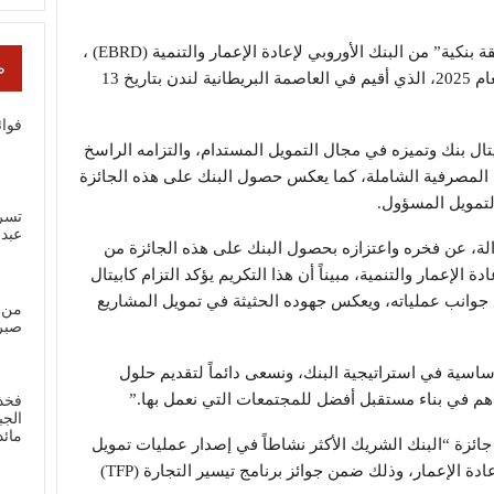
أعلن كابيتال بنك عن فوزه بجائزة “أفضل صفقة بنكية” من البنك الأوروبي لإعادة الإعمار والتنمية (EBRD) ،
ص
وذلك خلال الاجتماع السنوي للبنك الأوروبي لعام 2025، الذي أقيم في العاصمة البريطانية لندن بتاريخ 13
فوائ
بيتال بنك وتميزه في مجال التمويل المستدام، والتزامه الراسخ
 المصرفية الشاملة، كما يعكس حصول البنك على هذه الجائزة
لتمويل المسؤول.
تسر
عبد
الة، عن فخره واعتزازه بحصول البنك على هذه الجائزة من
الإعمار والتنمية، مبيناً أن هذا التكريم يؤكد التزام كابيتال
جوانب عملياته، ويعكس جهوده الحثيثة في تمويل المشاريع
من 
صبر
أساسية في استراتيجية البنك، ونسعى دائماً لتقديم حلول
اهم في بناء مستقبل أفضل للمجتمعات التي نعمل بها.”
فخذ
الجب
مائ
ائزة “البنك الشريك الأكثر نشاطاً في إصدار عمليات تمويل
التجارة الدولية” من البنك الأوروبي للتنمية وإعادة الإعمار، وذلك ضمن جوائز برنامج تيسير التجارة (TFP)