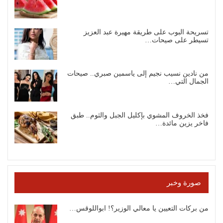
تسريحة البوب على طريقة مهيرة عبد العزيز
تسيطر على صيحات…
من نادين نسيب نجيم إلى ياسمين صبري.. صيحات
الجمال التي…
فخذ الخروف المشوي بإكليل الجبل والثوم.. طبق
فاخر يزين مائدة…
صورة وخبر
من بركات التعيين يا معالي الوزير؟! ابواللوقس…