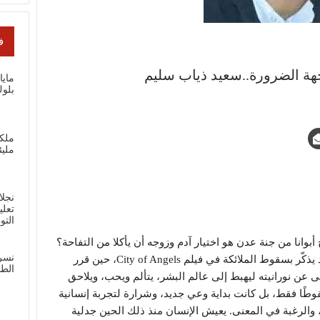
ف
اجهة الضرورة..سعيد ذياب سليم
ماي
بلوك
ملك
مليئ
نجلا
تعلي
الت
انا من جنة عدن هو اختيار آدم وزوجه أن يأكلا من التفاحة؟
نسر
فقُضي عليهما أن يهبطا إلى الأرض، في مشهد يذكّر بسقوط الملائكة في فيلم City of Angels، حين قرر
الطل
 عن نورانيته ليهبط إلى عالم البشر، يتألم ويحب، ويلاحق
ًا فقط، بل كانت بداية وعي جديد، وشرارة لتجربة إنسانية
 والرغبة في المعنى. يعيش الإنسان منذ ذلك الحين جدلية