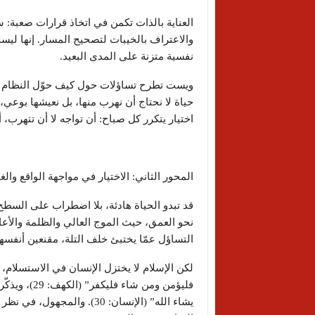
العناية بالذات تكمن في اتخاذ قرارات صعبة: س
والاعتراف بالخيبات لتصحيح المسار. إنها ليس
نفسية متزنة على المدى البعيد.
ويست تطرح تساؤلات حول كيف حوّل النظام الرأ
حياة لا نحتاج أن نهرب منها، بل نعيشها بوعي،
اختيار يتكرر كل صباح: أن تواجه لا أن تتهرب، أ
المحور الثاني: الاختيار في مواجهة الواقع وا
قد تبدو الحياة هادئة، بلا اضطراب على السطح
نحو العمق، حيث الموج العالي والظلمة والأعا
التساؤل عمّا يختبئ خلف التلة، مقنعين أنفسه
لكن الإسلام لا يختزل الإنسان في الاستسلام،
فليؤمن ومن ش
يشاء الله” (الإنسان: 30). وال