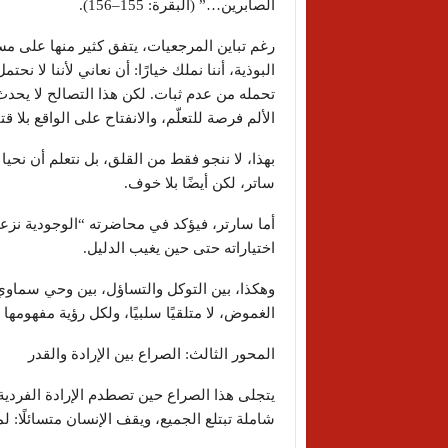
الصابرين…” (البقرة: 155–156).
رغم تباين المرجعيات، يتفق كثير منها على مس
البوذية، أننا نملك خيارًا: أن نعاني لأننا لا نحت
تحمله من عدم ثبات. لكن هذا التصالح لا يحدث د
الألم فرصة للتعلّم، والانفتاح على الواقع بلا 
بهذا، لا ننجو فقط من القلق، بل نتعلم أن نحيا
ساتر، لكن أيضًا بلا خوف.
أما سارتر، فيؤكد في محاضرته “الوجودية نزع
اختياراته حتى حين يغيب الدليل.
وهكذا، بين التوكل والتساؤل، بين وحي سماوي
الغموض، لا متلقيًا سلبيًا، ولكل رؤية مفهومه
المحور الثالث: الصراع بين الإرادة والقدر
يتجلى هذا الصراع حين تصطدم الإرادة الفردية
شاملة تبتلع الجميع، ويقف الإنسان متسائلًا: ل