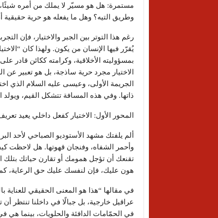
مستمرة: هل هو مسيّر لا يملك من أمره شيئًا، أ
وطريق التيه؟ وهل ما يفعله هو حرية حقيقية أ
رغم هذا التوتر بين الجبر والاختيار، فإن التج
يُقرّر فيها الإنسان من يكون. ولهذا كان “الاخت
بمسؤوليته الأخلاقية، وكرامته ككائن قادر على
الاختيار مجرد حرية ساذجة، بل هو تعبير عن ال
الجريمة الأولى، وعيسى عليه السلام الذي اختار
ذاتها. وفي هذه المسافة تتشكل القيم، ويولد ا
المحور الأول: الاختيار كفعل داخلي يعيد تعريف 
ألم يلفتك مشهد الأستوديو الصباحي لأحد البرا
وأحمر الشفاه، وفنجان قهوتها. هل لاحظت كيف ت
تقنعك أن تؤجل همومك أو تقارن حياتك بتلك ا
هون عليك، فإن لنفسك عليك حق الرعاية، كما 
في مقالها “هذا هو المعنى الحقيقي للعناية با
عراقيل خارجية، بل جبالًا في داخلنا تنتظر أن
في الحمّامات الدافئة والحلويات، بينما هي في