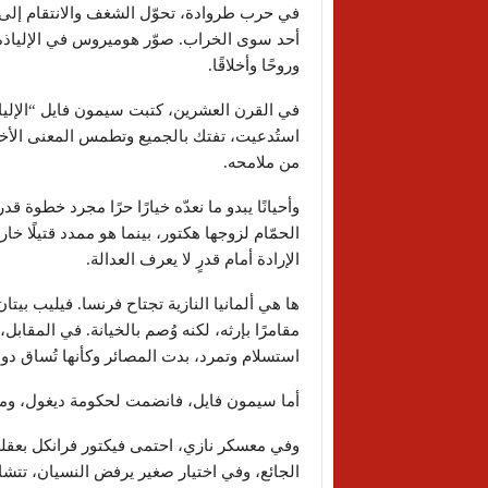
في حرب طروادة، تحوّل الشغف والانتقام إلى و
أحد سوى الخراب. صوّر هوميروس في الإلياذة 
وروحًا وأخلاقًا.
في القرن العشرين، كتبت سيمون فايل “الإلياذ
استُدعيت، تفتك بالجميع وتطمس المعنى الأخلا
من ملامحه.
وأحيانًا يبدو ما نعدّه خيارًا حرًا مجرد خطوة ق
الحمّام لزوجها هكتور، بينما هو ممدد قتيلًا خ
الإرادة أمام قدرٍ لا يعرف العدالة.
ها هي ألمانيا النازية تجتاح فرنسا. فيليب بيتا
مقامرًا بإرثه، لكنه وُصم بالخيانة. في المقاب
استسلام وتمرد، بدت المصائر وكأنها تُساق د
أما سيمون فايل، فانضمت لحكومة ديغول، ومات
وفي معسكر نازي، احتمى فيكتور فرانكل بعقل
الجائع، وفي اختيار صغير يرفض النسيان، تتشاب