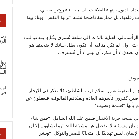
داد الديون، إنهاء العلاقات السامة، بناء روتين صحي،
ت رفاهية، بل ممارسة ناضجة تشبه “تربية النفس” وبناء بيئة
ص
زيد 
سمالي العناية بالذات إلى سلعة تُشترى وتُباع، وتدعو لبناء
الز
 حتى وإن لم تكن مثالية. أن تكون بطل حياتك لا ضحيتها هو
ن تصدق لا أن تنكر، أن تبني لا أن تُستنزف.
رواي
للك
الس
لغموض
امس
، والسفينة تسير بسلام قرب الشاطئ، فلا تفكر في الإبحار
في 
صير. كثيرون تأسرهم العادة ويقيّدهم المألوف، فيغفلون عن
م بأنها “قسمة ونصيب”.
 بل يمنحه حرية الاختيار ضمن علم الله الشامل: “فمن شاء
اء فليكفر” (الكهف: 29)، ويذكّره بأن مشيئته لا تنفصل عن مشيئة الله: “وما تشاؤون إلا أن
مجهول، في نظر الإيمان، ليس تهديدًا بل امتحانًا للصبر والتوكل: “وبشر
م