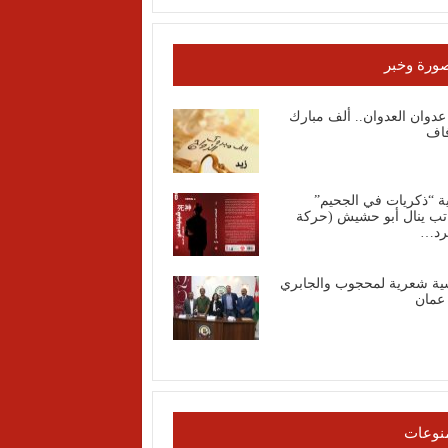
ورة وخبر
عدوان العدوان.. ألف مبارك
فاف
ة “ذكريات في الجحيم”
اتب ينال أبو حشيش (حركة
رد…
ية شعرية لمحجوب والجابري
عمان
نوعات