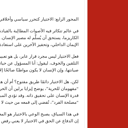
المحور الرابع: الاختيار كتحرر سياسي وأخلاقي
في عالم تتكاثر فيه الأصوات المطالِبة بالقيادة،
الكاريزما، يستحق أن يُسلَّم له مصير الإنسان
الإيمان الداخلي، وتحفيز الآخرين على استعادة
فعل الاختيار ليس مجرد قرار عابر، بل هو تعب
التلقين والخوف، ليقول: أنا المسؤول عن حيات
صيانتها، وإن الإنسان لا يكون مواطنًا صالحًا إ
لكن، هل الاختيار دائمًا طريق مفتوح؟ أم أن 
“مفهومان للحرية”، يوضح إيزايا برلين أن الحري
قدرة الإنسان على تحقيق ذاته. وقد تؤدي المبا
“مصلحة الفرد”، تُفضي إلى قمعه من حيث لا 
في هذا السياق، يصبح الوعي بالاختيار هو الم
إن الدفاع عن الحق في الاختيار لا يعني رفض ا