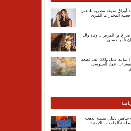
ة أوراق مذيعة مصرية للمفتي
قضية المخدرات الكبرى
صراع مع المرض .. وفاة والد
ان تامر حسني
1200 ساعة عمل و600 ألف قطعة
فساء… عماد السنوسي
ي…
ياضة
ء شاهين يعتلي منصة الذهب
طولة الجامعات الأردنية…