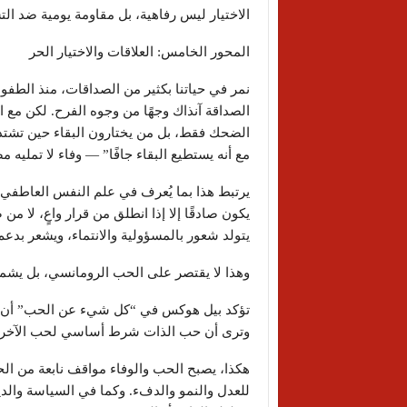
الاختيار ليس رفاهية، بل مقاومة يومية ضد التش
المحور الخامس: العلاقات والاختيار الحر
نمر في حياتنا بكثير من الصداقات، منذ الطفو
الصداقة آنذاك وجهًا من وجوه الفرح. لكن مع 
الضحك فقط، بل من يختارون البقاء حين تشتد
مع أنه يستطيع البقاء جافًا” — وفاء لا تمليه 
يرتبط هذا بما يُعرف في علم النفس العاطفي بـ”
يكون صادقًا إلا إذا انطلق من قرار واعٍ، لا م
يتولد شعور بالمسؤولية والانتماء، ويشعر بدع
وهذا لا يقتصر على الحب الرومانسي، بل يشمل ك
تؤكد بيل هوكس في “كل شيء عن الحب” أن الح
وترى أن حب الذات شرط أساسي لحب الآخرين:
هكذا، يصبح الحب والوفاء مواقف نابعة من الح
للعدل والنمو والدفء. وكما في السياسة والدين،