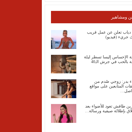
ن ومشاهير
ا دياب تعلن عن عمل قريب
 جريء (فيديو)
ة الإحساس إليسا تسطر ليلة
ة بالحب في جرش الـ40
ء بدر: زوجي صُدم من
قات المتابعين على مواقع
واصل…
ين طافش تعود للأضواء بعد
اق بإطلالة صيفية ورسالة…