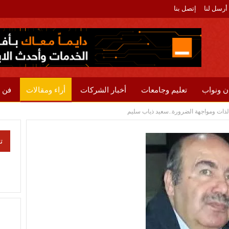
أرسل لنا
إتصل بنا
ن ونواب
تعليم وجامعات
أخبار الشركات
أراء ومقالات
فن 
ء الذات ومواجهة الضرورة..سعيد ذياب سليم
ت