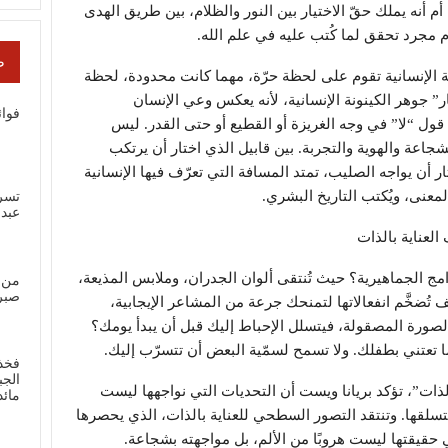
م أنه يملك حقّ الاختيار بين النور والظلام، بين طريق الهدى
م مجرد تحقق لما كُتب عليه في علم الله.
ص
ربة الإنسانية تقوم على لحظة حرّة، مهما كانت محدودة، لحظة
يار” جوهر الكينونة الإنسانية، لأنه يعكس وعي الإنسان
فوائ
 قول “لا” في وجه الغريزة أو القطيع أو حتى القدر. ليس
شجاعة والهوية والتجربة. بين قابيل الذي اختار أن يرتكب
 أن يواجه الصليب، تمتد المسافة التي تعرّف فيها الإنسانية
لمعنى، ويُكتب التاريخ البشري.
تسر
عبد
العناية بالذات
مج الجماهيرية؟ حيث تُنتقى ألوان الجدران، وملابس المذيعة،
من 
صبر
ُضخَّم انفعالاتها لتمنحك جرعة من المشاعر الإيجابية،
لصورة المصقولة، فيتسلل الإحباط إليك قبل أن يبدأ يومك؟
تعتني بطفلك. ولا تسمح لسمّية البعض أن تتسرّب إليك.
فخذ
الجب
لذات”، تؤكد بريانا ويست أن التحديات التي نواجهها ليست
مائ
 تتسلقها. وتنتقد التصور السطحي للعناية بالذات، الذي يحصرها
 حقيقتها ليست هروبًا من الألم، بل مواجهته بشجاعة.