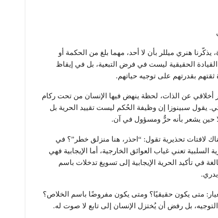
 يذكّرنا هنري ميللر بأن لا أحد، مهما بلغ من الحكمة أو
. القيادة الحقيقية ليست في فرض التبعية، بل في إيقاظ
 ثقتهم بقدرتهم على توجيه حياتهم.
ير أخلاقي عن الذات، لحظة ينهض فيها الإنسان من تحت ركام
ي. يقول سبينوزا إن وظيفة الحُكم ليست تقييد الحرية بل
لا حين يشعر بأنه حرٌّ ومسؤول في آن.
هناك لافتات تحذيرية تقول: “احذر، هنا منزلق خطر”؟ في
ة السلبية تعني غياب العوائق الخارجية، أما الإيجابية فهي
لغة في تأكيد الحرية الإيجابية إلى تسويغ تدخلات باسم
يدري.
عيار: متى يكون حقيقيًا؟ ومتى يكون مفروضًا باسم الخلاص؟
لتوجيه، بل رفض أن يُختزل الإنسان إلى تابع لا صوت له.