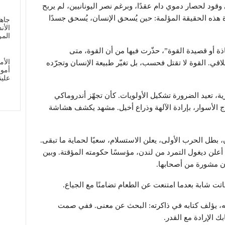
قود لحصار دموي دام عقدًا، وبرغم نصر اليونانيين، لم يربح
هذه الحقيقة المؤلمة: حين يُسحق الإنسان، يُسحق جسدًا
جاهز
الأن
الم
ة أو قصيدة القوة”، حذّرت فيها من أن القوة، متى
الأم
قي. القوة لا تقتل فحسب، بل تغيّر طبيعة الإنسان وتجرّده
أمو
علي
درية، تعيد الضرورة تشكيل الأولويات. كأن تجهّز أندروماكي
ارج الأسوار، بإرادة الآلهة وذراع أخيل. مشهد يكشف هشاشة
ن، بطل الحرب الأولى، يعلن الاستسلام، سعيًا لحماية ما تبقى.
ل، أعلن ديغول التمرد من لندن، مؤسسًا حكومته المؤقتة. وبين
ون مشورة من أصحابها.
ت شابة بعدما امتنعت عن الطعام تضامنًا مع الجياع.
ه، يؤلف كتابه في ذاكرته: البحث عن معنى. ففي صمت
ك الإرادة مع القدر.