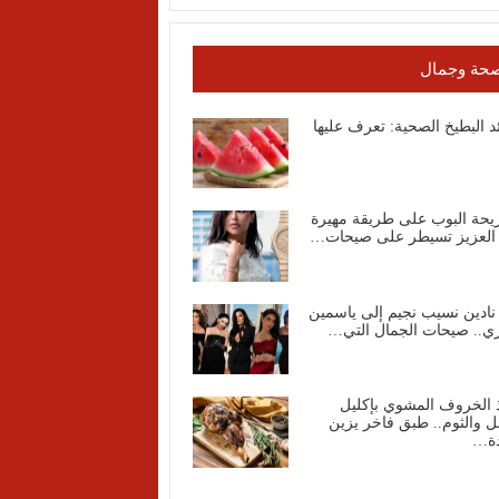
حة وجمال
د البطيخ الصحية: تعرف عليها
يحة البوب على طريقة مهيرة
 العزيز تسيطر على صيحات…
نادين نسيب نجيم إلى ياسمين
ي.. صيحات الجمال التي…
 الخروف المشوي بإكليل
ل والثوم.. طبق فاخر يزين
دة…