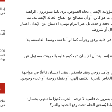
إحال
ؤولية الإنسان تجاه الغموض. ترى باما تشودرون، الراهبة
في 
مل ما هو كائن، أو أن نتصالح مع انفتاح الحالة الإنسانية، بما
فعة واحدة، بل عبر التزام يومي: الامتناع عن الإيذاء، اعتبار
قتال أو شروط.
بعد 
الفن
 في قلبه برفق وجرأة، كما لو أننا نقف وسط العاصفة، بلا
فسي
ة إنسانية” أن الإنسان “محكوم عليه بالحرية”، مسؤول عن
يهد
 وتأمل روحي ونقد فلسفي، يبقى الإنسان فاعلًا في مواجهة
ا الخاص للحرية: تكليف إلهي، أو يقظة روحية، أو عبء وجودي.
ر
 بضرورات قاسية لا ترحم. الحرب كثيرًا ما تنتهي بخسارة
علا
ماذا يُسحق الحلم تحت وقع الحديد والنار؟
في ب