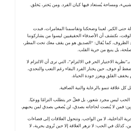
ييء، ومساحة يُستعاد فيها كيان الفرد. ومن يَختر، يَخلق.
لة حتى الكبر. لعبنا وضحكنا وتقاسمنا المغامرات، فبدت
الوقت، نكتشف أن الأصدقاء الحقيقيين ليسوا من يشاركوننا
 الظروف. كما يُقال: “الصديق هو من يقف معك تحت المطر،
مصلحة، بل ينبع من حرية القلب.
نظرية الاختيار الحر في الالتزام”، التي ترى أن الالتزام لا
ن ضغط أو خوف. حين يختار الفرد البقاء رغم التعب والتحدي،
م يخفف القلق ويعزز جودة الحياة.
ل علاقة تنمو بالرعاية والنية الصافية.
ب ليس مجرد شعور، بل فعلٌ حر يتطلب التزامًا ووعيًا.
 فمن لا يُنصت لحاجاته بصدق، لن يُصغي بصدق لمن يحبهم.
رية الداخلية، لا من الواجب. وتتحول العلاقات إلى فضاءات
 كذلك في الحب: لا تزهر العلاقة إلا حين تُروى بحرية، لا