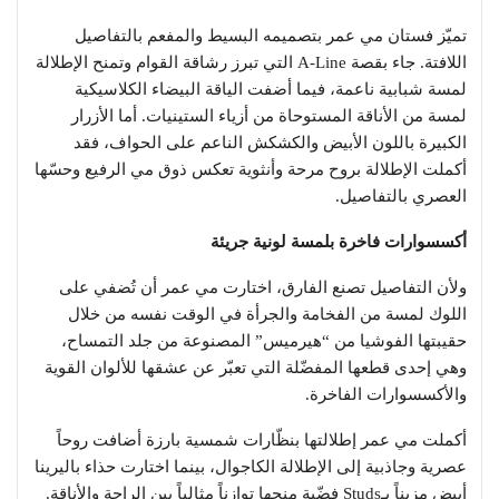
تميّز فستان مي عمر بتصميمه البسيط والمفعم بالتفاصيل
اللافتة. جاء بقصة A-Line التي تبرز رشاقة القوام وتمنح الإطلالة
لمسة شبابية ناعمة، فيما أضفت الياقة البيضاء الكلاسيكية
لمسة من الأناقة المستوحاة من أزياء الستينيات. أما الأزرار
الكبيرة باللون الأبيض والكشكش الناعم على الحواف، فقد
أكملت الإطلالة بروح مرحة وأنثوية تعكس ذوق مي الرفيع وحسّها
العصري بالتفاصيل.
أكسسوارات فاخرة بلمسة لونية جريئة
ولأن التفاصيل تصنع الفارق، اختارت مي عمر أن تُضفي على
اللوك لمسة من الفخامة والجرأة في الوقت نفسه من خلال
حقيبتها الفوشيا من “هيرميس” المصنوعة من جلد التمساح،
وهي إحدى قطعها المفضّلة التي تعبّر عن عشقها للألوان القوية
والأكسسوارات الفاخرة.
أكملت مي عمر إطلالتها بنظّارات شمسية بارزة أضافت روحاً
عصرية وجاذبية إلى الإطلالة الكاجوال، بينما اختارت حذاء باليرينا
أبيض مزيناً بـStuds فضّية منحها توازناً مثالياً بين الراحة والأناقة.