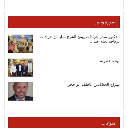
صورة وخبر
الدكتور منذر جرادات يهنئ الشيخ سليمان جرادات
بزفاف نجله عبد…
تهنئة خطوبة
سِراج الحصّادين عاطف أبو حجر
منوعات