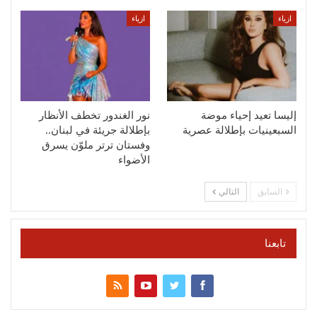
ازياء
ازياء
إليسا تعيد إحياء موضة
نور الغندور تخطف الأنظار
السبعينيات بإطلالة عصرية
بإطلالة جريئة في لبنان..
وفستان ترتر ملوّن يسرق
الأضواء
السابق
التالي
تابعنا