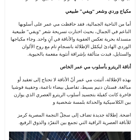
مكياج وردي وشعر “ويفي” طبيعي
أما من الناحية الجمالية، فقد حافظت مي عمر على أسلوبها
الناعم في الجمال، بحيث اختارت تسريحة شعر “ويفي” طبيعية
منسدلة بحرية تعكس العفوية والأناقة في آنٍ واحد. وجاء مكياجها
الوردي الهادئ ليكمّل الإطلالة بانسجامٍ تام مع روح الألوان
والستايل، فبدت متألقة بإشراقة أنثوية مفعمة بالحيوية.
أناقة الريترو بأسلوب مي عمر الخاص
بهذه الإطلالة، أثبتت مي عمر أنّ الأناقة لا تحتاج إلى تعقيد أو
مبالغة. فستان دنيم بسيط، تفاصيل بيضاء ناعمة، وحقيبة فوشيا
فاخرة كانت كفيلة بتجسيد أسلوب الريترو العصري الذي يوازن
بين الكلاسيكية والحداثة بلمسة شخصية و
اضحة. إطلالة جديدة تضاف إلى سجلّ النجمة المصرية كرمز
للأناقة العصرية الراقية التي تجمع بين التفرّد والذوق الرفيع.