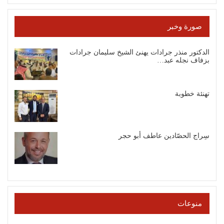
صورة وخبر
الدكتور منذر جرادات يهنئ الشيخ سليمان جرادات
بزفاف نجله عبد…
تهنئة خطوبة
سِراج الحصّادين عاطف أبو حجر
منوعات