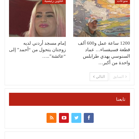
منوعات
عناوين رئيسية
1200 ساعة عمل و600 ألف
إمام مسجد أردني لديه
قطعة فسيفساء… عماد
زوجتان يتحول من “أحمد” إلى
السنوسي يهدي طرابلس
“عائشة”..…
واحدة من أكبر…
السابق
التالي
تابعنا