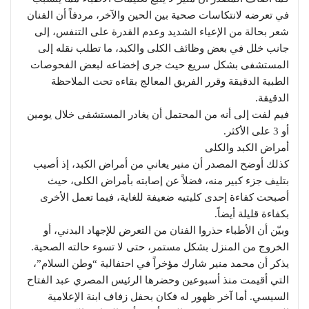
في تعرضه لانتكاسات صحية بين الحين والآخر، مردفاً أن الفنان
شعر بحالة من الإعياء الشديد وعدم القدرة على التنفس، إلى
جانب خلل في بعض وظائف الكلى والكبد، ما تطلب نقله إلى
المستشفى بشكل سريع حيث جرى إخضاعه لبعض الفحوصات
الطبية الدقيقة وقرر الفريق المعالج بقاءه تحت الملاحظة
الدقيقة.
فيم لفت إلى أنه من المحتمل أن يغادر المستشفى خلال يومين
أو 3 على الأكثر.
أمراض الكبد والكلى
كذلك أوضح المصدر أن منير يعاني من أمراض الكبد، إذ أصيب
بتليف جزء كبير منه، فضلاً عن إصابته بأمراض الكلى، حيث
أصبحت كفاءة إحدى كليتيه ضعيفة للغاية، فيما تعمل الأخرى
بكفاءة قليلة أيضاً.
وبيّن أن الأطباء حذروا الفنان من التعرض للإجهاد البدني، أو
الخروج من المنزل بشكل مستمر، حتى لا تسوء حالته الصحية.
يذكر أن محمد منير شارك مؤخراً في احتفالية “وطن السلام”،
التي أقيمت منذ أسبوعين وحضرها الرئيس المصري عبد الفتاح
السيسي. أما آخر ظهور له فكان بحفل زفاف ابنة الإعلامية