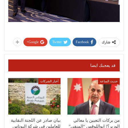
Google+
Twitter
Facebook
شارك
قد يعجبك ايضا
حديث الساعة
أخبار الشركات
من بركات التعيين يا معالي
بيان صادر عن اللجنة النقابية
الوزير؟! ابواللوقس “المنفى”
للعاملين في شركة البوتاس