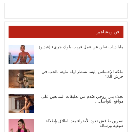
فن ومشاهير
مايا دياب تعلن عن عمل قريب بلوك جريء (فيديو)
ملكة الإحساس إليسا تسطر ليلة مليئة بالحب في
جرش الـ40
نجلاء بدر: زوجي صُدم من تعليقات المتابعين على
مواقع التواصل…
نسرين طافش تعود للأضواء بعد الطلاق بإطلالة
صيفية ورسالة…