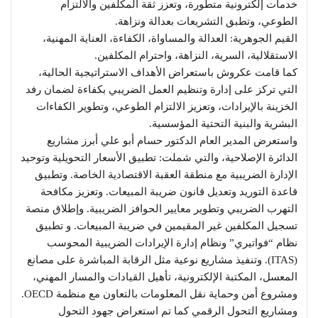
خدمات إلكترونية متطورة، وتعزز ثقة المكلفين والالتزام
الطوعي، وتطبق التشريعات بعدالة ونزاهة.
القيم الجوهرية: العدالة والمساواة، الكفاءة، العناية المهنية،
الاستقلالية، السرية، النزاهة، واحترام المكلفين.
كما قامت عكروش باستعراض الأهداف الاستراتيجية الحالية،
التي تركز على إدارة وتنظيم العمل الضريبي بكفاءة لضمان رفد
الخزينة بالإيرادات، وتعزيز الالتزام الطوعي، وتطوير الكفاءات
البشرية والبنية التحتية المؤسسية.
واستعرض المدير العام الدكتور حسام أبو علي أبرز مشاريع
الدائرة الإصلاحية، والتي شملت: تطبيق الأسعار التحويلية وتوحيد
الإدارة الضريبية مع منطقة العقبة الاقتصادية الخاصة. وتطبيق
قاعدة التوريد وتعديل قانون ضريبة المبيعات. وتعزيز مكافحة
التهرب الضريبي وتطوير معايير الحوافز الضريبية. وإطلاق منصة
تسجيل المكلفين غير المقيمين في ضريبة المبيعات. و تطبيق
نظام “فواتيري” ونظام إدارة الإيرادات الضريبية المحوسب
(ITAS). وتنفيذ مشاريع نوعية مثل الرقابة المباشرة على مصانع
المعسل، المكتبة الإلكترونية، تأهيل القيادات والمسار المهني،
ومشروع أمن وحماية نقل المعلومات بالتعاون مع منظمة OECD.
ومشاريع التحول الرقمي كما تم استعراض جهود التحول