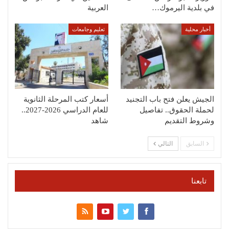
في بلدية اليرموك…
العربية
أخبار محلية
تعليم وجامعات
الجيش يعلن فتح باب التجنيد
أسعار كتب المرحلة الثانوية
لحملة الحقوق.. تفاصيل
للعام الدراسي 2026-2027..
وشروط التقديم
شاهد
السابق
التالي
تابعنا