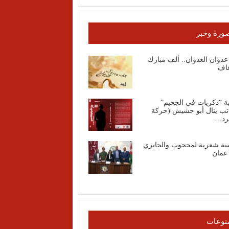
ورة وخبر
عدوان العدوان.. ألف مبارك
فاف
ة “ذكريات في الجحيم”
اتب ينال أبو حشيش (حركة
رد…
ية شعرية لمحجوب والجابري
عمان
نوعات