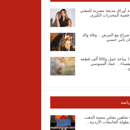
ة أوراق مذيعة مصرية للمفتي
قضية المخدرات الكبرى
صراع مع المرض .. وفاة والد
ان تامر حسني
1200 ساعة عمل و600 ألف قطعة
فساء… عماد السنوسي
ي…
ياضة
ء شاهين يعتلي منصة الذهب
طولة الجامعات الأردنية…