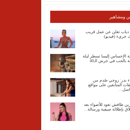
ن ومشاهير
ا دياب تعلن عن عمل قريب
 جريء (فيديو)
ة الإحساس إليسا تسطر ليلة
ة بالحب في جرش الـ40
ء بدر: زوجي صُدم من
قات المتابعين على مواقع
واصل…
ين طافش تعود للأضواء بعد
اق بإطلالة صيفية ورسالة…