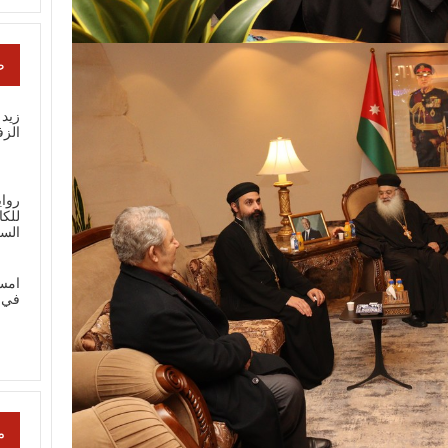
ص
زيد 
الز
رواي
للك
الس
امس
في 
م