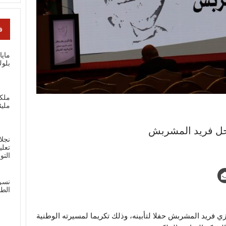
ف
ماي
بلوك
ملك
مليئ
احل فريد المشربش
نجلا
تعلي
الت
نسر
الطل
زي فريد المشربش حفلا لتأبينه، وذلك تكريما لمسيرته الوطنية