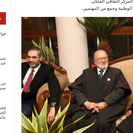
لمركز الثقافي الملكي.
وطنية وجمع من المهتمين.
ص
فوائ
تسر
عبد
من 
صبر
فخذ
الجب
مائ