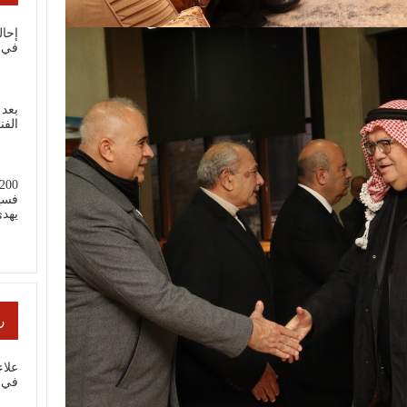
إحال
في 
بعد 
الفن
فسي
يهد
ر
علا
في ب