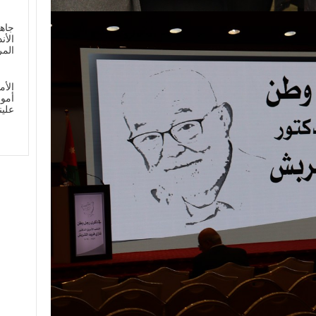
جاهز
الأن
الم
الأم
أمو
علي