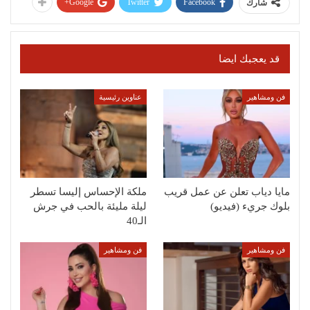
Google+
Twitter
Facebook
شارك
قد يعجبك ايضا
فن ومشاهير
عناوين رئيسية
مايا دياب تعلن عن عمل قريب
ملكة الإحساس إليسا تسطر
بلوك جريء (فيديو)
ليلة مليئة بالحب في جرش
الـ40
فن ومشاهير
فن ومشاهير