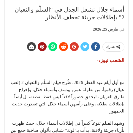
أسماء جلال تشعل الجدل في “السلّم والثعبان
2” بإطلالات جريئة تخطف الأنظار
في
مارس 25, 2026
شارك
الشعب نيوز:-
مع أول أيام
عيد الفطر
2026، طُرح فيلم
السلّم والثعبان 2
(لعب
عيال) رقمياً، من بطولة
عمرو يوسف
و
أسماء جلال
، وإخراج
طارق العريان
، ليحقق حضوراً لافتاً ليس فقط بقصته، بل أيضاً
بإطلالات بطلاته، وعلى رأسهن أسماء جلال التي تصدرت حديث
الجمهور.
وشهد الفيلم تنوعاً كبيراً في إطلالات أسماء جلال، حيث ظهرت
بأزياء جريئة ولافتة، بدأت بـ”لوك” شبابي بألوان صاخبة جمع بين