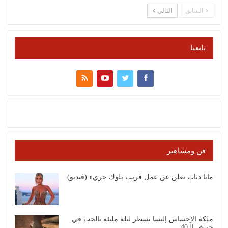
السابق
التالي
تابعنا
فن ومشاهير
مايا دياب تعلن عن عمل قريب بلوك جريء (فيديو)
ملكة الإحساس إليسا تسطر ليلة مليئة بالحب في
جرش الـ40