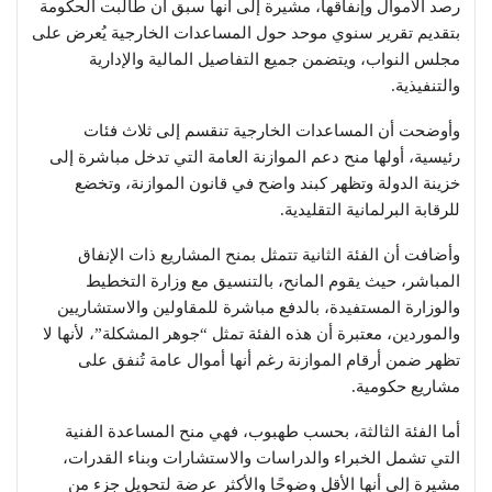
رصد الأموال وإنفاقها، مشيرة إلى أنها سبق أن طالبت الحكومة
بتقديم تقرير سنوي موحد حول المساعدات الخارجية يُعرض على
مجلس النواب، ويتضمن جميع التفاصيل المالية والإدارية
والتنفيذية.
وأوضحت أن المساعدات الخارجية تنقسم إلى ثلاث فئات
رئيسية، أولها منح دعم الموازنة العامة التي تدخل مباشرة إلى
خزينة الدولة وتظهر كبند واضح في قانون الموازنة، وتخضع
للرقابة البرلمانية التقليدية.
وأضافت أن الفئة الثانية تتمثل بمنح المشاريع ذات الإنفاق
المباشر، حيث يقوم المانح، بالتنسيق مع وزارة التخطيط
والوزارة المستفيدة، بالدفع مباشرة للمقاولين والاستشاريين
والموردين، معتبرة أن هذه الفئة تمثل “جوهر المشكلة”، لأنها لا
تظهر ضمن أرقام الموازنة رغم أنها أموال عامة تُنفق على
مشاريع حكومية.
أما الفئة الثالثة، بحسب طهبوب، فهي منح المساعدة الفنية
التي تشمل الخبراء والدراسات والاستشارات وبناء القدرات،
مشيرة إلى أنها الأقل وضوحًا والأكثر عرضة لتحويل جزء من