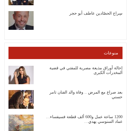
سِراج الحصّادين عاطف أبو حجر
منوعات
إحالة أوراق مذيعة مصرية للمفتي في قضية
المخدرات الكبرى
بعد صراع مع المرض .. وفاة والد الفنان تامر
حسني
1200 ساعة عمل و600 ألف قطعة فسيفساء…
عماد السنوسي يهدي…