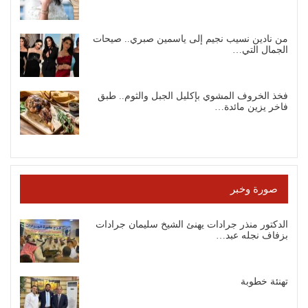
من نادين نسيب نجيم إلى ياسمين صبري.. صيحات
الجمال التي…
فخذ الخروف المشوي بإكليل الجبل والثوم.. طبق
فاخر يزين مائدة…
صورة وخبر
الدكتور منذر جرادات يهنئ الشيخ سليمان جرادات
بزفاف نجله عبد…
تهنئة خطوبة