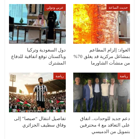
حديث الساعة
عربي ودولي
العواد: إلزام المطاعم
دول السعودية وتركيا
بمشاغل مركزية قد يغلق 70%
وباكستان توقع اتفاقية للدفاع
من منشآت الشاورما
المشترك
رياضة
رياضة
دعم جديد للوحدات.. اتفاق
تفاصيل انتقال “صيصا” إلى
على التعاقد مع 4 محترفين
وفاق سطيف الجزائري
بتمويل من الدميسي