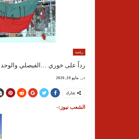
رياضة
رداً على خوري …الفيصلي والوحدات
في
مايو 10, 2026
شارك
الشعب نيوز:-