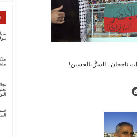
ف
ماي
بلوك
ملك
 ناجحان . السرُّ بالحسين!
مليئ
نجلا
تعلي
الت
نسر
الطل