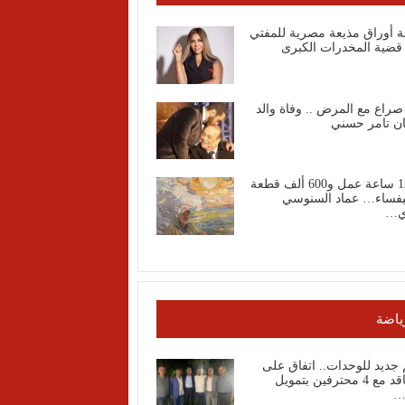
ة أوراق مذيعة مصرية للمفتي
قضية المخدرات الكبرى
صراع مع المرض .. وفاة والد
ان تامر حسني
1200 ساعة عمل و600 ألف قطعة
فساء… عماد السنوسي
ي…
ياضة
جديد للوحدات.. اتفاق على
التعاقد مع 4 محترفين بتمويل
…