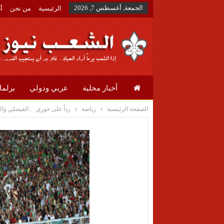
الجمعة, أغسطس 7, 2026
الرئيسية
من نحن
أ
أخبار محلية
عربي ودولي
برلما
الصفحة الرئيسية
رياضة
رداً على خوري …الفيصلي والو