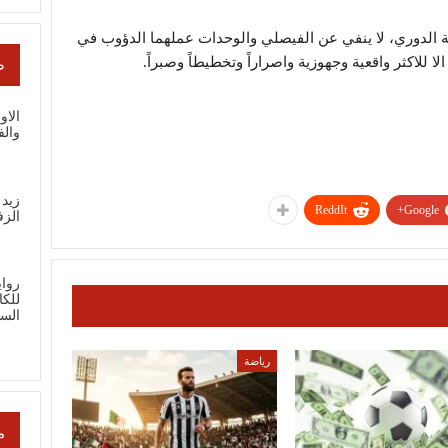
ة الدوري، لا ينفي عن الفيصلي والوحدات عملهما الدؤوب في
لا للاكثر واقعية وجهوزية واصراراً وتخطيطاً وصبراً.
ص
الاو
والف
زيد 
ReddIt
Google+
الز
رواي
للك
الس
رياضة
م