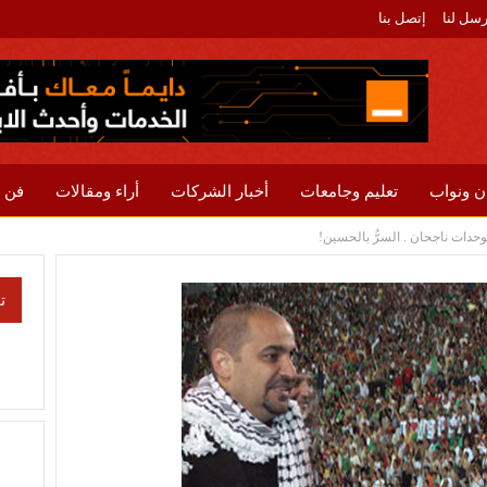
رسل لنا
إتصل بنا
ن ونواب
تعليم وجامعات
أخبار الشركات
أراء ومقالات
فن 
حدات ناجحان . السرُّ بالحسين!
ت