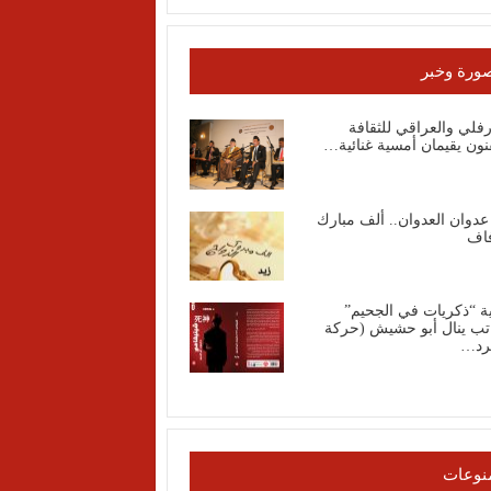
ورة وخبر
رفلي والعراقي للثقافة
نون يقيمان أمسية غنائية…
عدوان العدوان.. ألف مبارك
فاف
ة “ذكريات في الجحيم”
اتب ينال أبو حشيش (حركة
رد…
نوعات