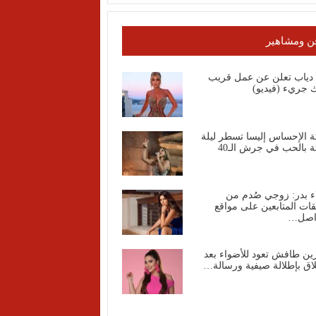
ن ومشاهير
ا دياب تعلن عن عمل قريب
 جريء (فيديو)
ة الإحساس إليسا تسطر ليلة
ة بالحب في جرش الـ40
ء بدر: زوجي صُدم من
قات المتابعين على مواقع
واصل…
ين طافش تعود للأضواء بعد
اق بإطلالة صيفية ورسالة…