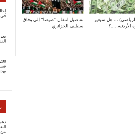
إحال
في 
الرياضي) … هل سيغير
تفاصيل انتقال “صيصا” إلى وفاق
 الأردنية…..؟
سطيف الجزائري
بعد 
الفن
فسي
يهد
ر
دعم 
من