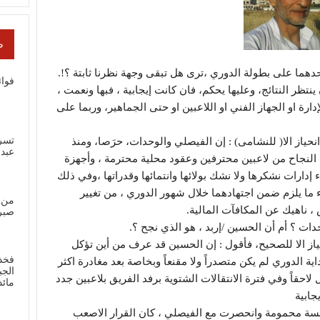
ص
حدهما على بطولة الدوري ،ترى هل تبقى وجهة نظرنا ثابتة ؟!.
فوائ
ينتظر النتائج، وعليها يحكم، فان كانت إيجابية ، فبها ونعمت ،
رة او الجهاز الفني او اللاعبين او حتى الجماهير، وربما على
تسر
 انحياز الا( للنشامى) : إن الفيصلي والوحدات، حرَصا، ومنذ
عبد
النجاح من لاعبين محترفين وعقود محلية محترمة ، وأجهزة
رات نشكرها ولا نشك بولائها وانتمائها وقدراتها ،وفي ذلك
راء ما يلزم ضمن اجتهادهما خلال شهور الدوري ، من تغيير
من 
، ناهيك عن المكافآت المالية.
صبر
ات ؟ أم أن الحسين /إربد ، هو الذي نجح ؟.
ياز الا للصحيح، فأقول : إن الحسين قد عرف من أين تؤكل
فخذ
اية الدوري لم يكن متصدراً ولا مقنعاً وبخاصة بعد مغادرة اكثر
الجب
احقاً وفي فترة الانتقالات الشتوية برفد الفريق بلاعبين جدد
مائ
ابية
فسة محمومة وانحصرت مع الفيصلي ، كان القرار الاصعب