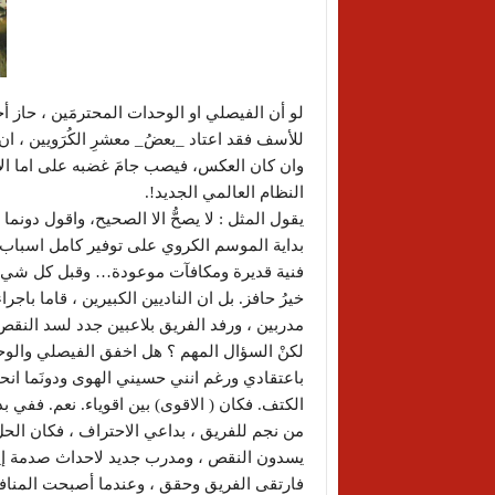
لو أن الفيصلي او الوحدات المحترمَين ، حاز أ
للأسف فقد اعتاد _بعضُ_ معشرِ الكُرَويين ، ان 
وان كان العكس، فيصب جامَ غضبه على اما الإدا
النظام العالمي الجديد!.
يقول المثل : لا يصحُّ الا الصحيح، واقول دونما
بداية الموسم الكروي على توفير كامل اسباب 
فنية قديرة ومكافآت موعودة… وقبل كل شيء إدا
خيرُ حافز. بل ان الناديين الكبيرين ، قاما باج
مدربين ، ورفد الفريق بلاعبين جدد لسد النقص 
لكنْ السؤال المهم ؟ هل اخفق الفيصلي والوحد
باعتقادي ورغم انني حسيني الهوى ودونَما انح
الكتف. فكان ( الاقوى) بين اقوياء. نعم. ففي بد
من نجم للفريق ، بداعي الاحتراف ، فكان الحل ل
يسدون النقص ، ومدرب جديد لاحداث صدمة إيج
فارتقى الفريق وحقق ، وعندما أصبحت المنا