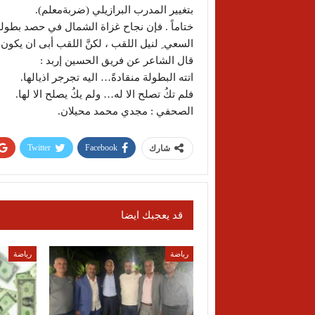
بتغيير المدرب البرازيلي (ضربةمعلم).
ختاماً . فإن نجاح غزاة الشمال في حصد بطول
السعي ِ لنيل اللقب ، لكنَّ اللقب أبى ان يكون ا
قال الشاعر عن فريق الحسين إربد :
اتته البطولة منقادةً… اليه تجرجر اذيالها.
فلم تكُ تصلح الا له… ولم يكُ يصلح الا لها.
الصحفي : مجدي محمد محيلان.
Twitter
Facebook
شارك
قد يعجبك ايضا
رياضة
رياضة