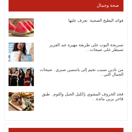
صحة وجمال
فوائد البطيخ الصحية: تعرف عليها
تسريحة البوب على طريقة مهيرة عبد العزيز
تسيطر على صيحات…
من نادين نسيب نجيم إلى ياسمين صبري.. صيحات
الجمال التي…
فخذ الخروف المشوي بإكليل الجبل والثوم.. طبق
فاخر يزين مائدة…