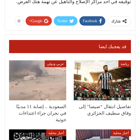
توقيفه في أحد مراكز الإصلاح والتأهيل عن تهمة هتك العرض.
Google+
Twitter
Facebook
شارك
قد يعجبك ايضا
رياضة
عربي ودولي
تفاصيل انتقال “صيصا” إلى
السعودية .. إصابة 11 مدنيًا
وفاق سطيف الجزائري
في نجران جراء اعتداءات
حوثية
أخبار محلية
أخبار محلية