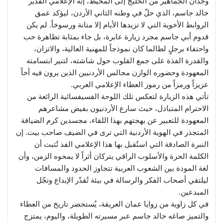
وجدان الجماهير من الخليج إلى المحيط، إنه الإعلامي القدير
خالد جاسم، الذي حلّ في وطنه الثاني الأردن، ليؤكد عمق
الروابط الأخوية التي لا تزيدها الأيام إلا متانة ورسوخاً. لم يكن
قدوم أبي جاسم مجرد زيارة عابرة، بل جاء بمثابة تظاهرة حب
واحتفاء برجلٍ لطالما كان نموذجاً للمهنية العالية، والاتزان،
والقدرة الفذة على جمع القلوب حول شاشته، لتنير ابتسامته
المعهودة وحضوره الوازن مجالس الأردنيين الذين يرون فيه أخاً
عزيزاً ورمزاً من رموز العطاء الإعلامي العربي.
​تأتي هذه الزيارة لتعكس تلك اللوحة الفسيفسائية الرائعة من
الاحترام المتبادل، حيث سارع الأردنيون بفيض مشاعرهم
المعهودة للتعبير عن بهجتهم بهذا اللقاء، مجسدين كرم الضيافة
المتجذر في الهوية الأردنية التي ترى في الضيف صاحب بيت. إن
النبرة الصادقة التي استُقبل بها هذا الإعلامي الفذ تُثبت أن
الكلمة الحرة والأسلوب الراقي يتركان أثراً لا يمحوه الزمن، وأن
لغة المودة بين الشعوب العربية تتجاوز الحدود والمسافات
ليلتقي أصحاب الفكر والرسالة في بيئة تُقدّر الإبداع وتجّل
المبدعين.
​في كل زاوية من زوايا عمان العريقة، يُستحضر تاريخ من العطاء
والتميز صاغه خالد جاسم عبر مسيرته الطويلة، واليوم، يمتزج