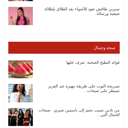
نسرين طافش تعود للأضواء بعد الطلاق بإطلالة
صيفية ورسالة…
صحة وجمال
فوائد البطيخ الصحية: تعرف عليها
تسريحة البوب على طريقة مهيرة عبد العزيز
تسيطر على صيحات…
من نادين نسيب نجيم إلى ياسمين صبري.. صيحات
الجمال التي…