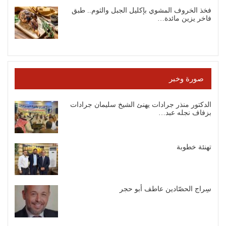
فخذ الخروف المشوي بإكليل الجبل والثوم.. طبق
فاخر يزين مائدة…
صورة وخبر
الدكتور منذر جرادات يهنئ الشيخ سليمان جرادات
بزفاف نجله عبد…
تهنئة خطوبة
سِراج الحصّادين عاطف أبو حجر