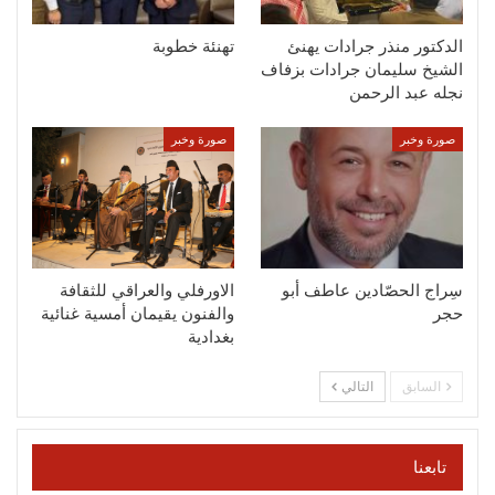
الدكتور منذر جرادات يهنئ
تهنئة خطوبة
الشيخ سليمان جرادات بزفاف
نجله عبد الرحمن
صورة وخبر
صورة وخبر
سِراج الحصّادين عاطف أبو
الاورفلي والعراقي للثقافة
حجر
والفنون يقيمان أمسية غنائية
بغدادية
السابق
التالي
تابعنا