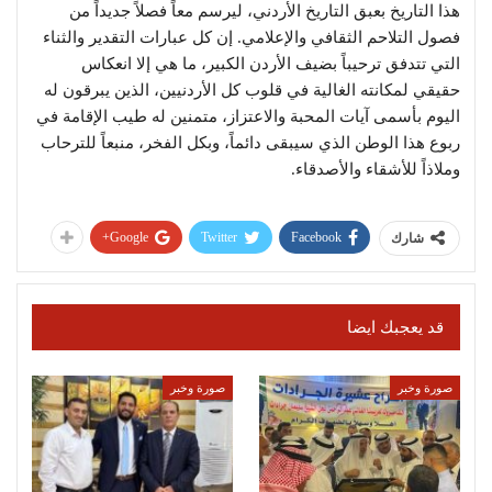
هذا التاريخ بعبق التاريخ الأردني، ليرسم معاً فصلاً جديداً من
فصول التلاحم الثقافي والإعلامي. إن كل عبارات التقدير والثناء
التي تتدفق ترحيباً بضيف الأردن الكبير، ما هي إلا انعكاس
حقيقي لمكانته الغالية في قلوب كل الأردنيين، الذين يبرقون له
اليوم بأسمى آيات المحبة والاعتزاز، متمنين له طيب الإقامة في
ربوع هذا الوطن الذي سيبقى دائماً، وبكل الفخر، منبعاً للترحاب
وملاذاً للأشقاء والأصدقاء.
Google+
Twitter
Facebook
شارك
قد يعجبك ايضا
صورة وخبر
صورة وخبر