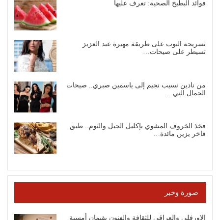
فوائد البطيخ الصحية: تعرف عليها
تسريحة البوب على طريقة مهيرة عبد العزيز
تسيطر على صيحات…
من نادين نسيب نجيم إلى ياسمين صبري.. صيحات
الجمال التي…
فخذ الخروف المشوي بإكليل الجبل والثوم.. طبق
فاخر يزين مائدة…
صورة وخبر
الاورفلي والعراقي للثقافة والفنون يقيمان أمسية