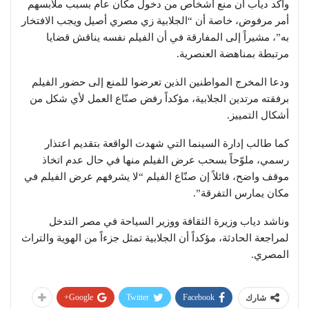
وأكد دياب أن منع أشخاص من دخول مكان عام بسبب ملابسهم
أمر مرفوض، خاصة أن “الجلابية زي مصري أصيل ويجب الافتخار
به”، مشيراً إلى المفارقة في أن الفيلم نفسه يناقش قضايا
مرتبطة بمناهضة العنصرية.
ودعا المخرج المواطنين الذين تعرضوا للمنع إلى حضور الفيلم
برفقته مرتدين الجلابية، مؤكداً رفض صنّاع العمل لأي شكل من
أشكال التمييز.
كما طالب إدارة السينما التي شهدت الواقعة بتقديم اعتذار
رسمي، ملوّحاً بسحب عرض الفيلم منها في حال عدم اتخاذ
موقف واضح، قائلاً إن صنّاع الفيلم “لا يشرفهم عرض الفيلم في
مكان يمارس التفرقة”.
وناشد دياب وزيرة الثقافة ووزير السياحة في مصر التدخل
لمراجعة الحادثة، مؤكداً أن الجلابية تمثل جزءاً من الهوية والتراث
المصري.
Google+
Twitter
Facebook
شارك