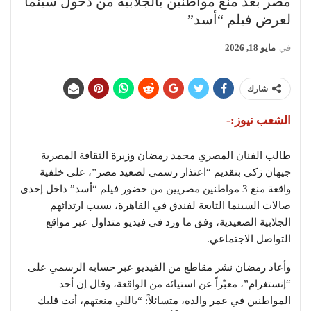
مصر بعد منع مواطنين بالجلابية من دخول سينما
لعرض فيلم “أسد”
في
مايو 18, 2026
شارك
الشعب نيوز:-
طالب الفنان المصري
محمد رمضان
وزيرة الثقافة المصرية
جيهان زكي
بتقديم “اعتذار رسمي لصعيد مصر”، على خلفية
واقعة منع 3 مواطنين مصريين من حضور فيلم “أسد” داخل إحدى
صالات السينما التابعة لفندق في القاهرة، بسبب ارتدائهم
الجلابية الصعيدية، وفق ما ورد في فيديو متداول عبر مواقع
التواصل الاجتماعي.
وأعاد رمضان نشر مقاطع من الفيديو عبر حسابه الرسمي على
“إنستغرام”، معبّراً عن استيائه من الواقعة، وقال إن أحد
المواطنين في عمر والده، متسائلاً: “ياللي منعتهم، أنت قلبك