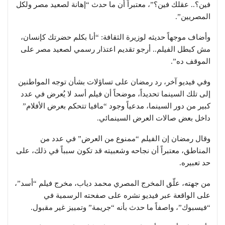
فين؟.. عقلك فين؟”، معتبراً أن ما حدث “إهانة لصعيد مصر ولكل
المصريين”.
وأضاف موجهاً حديثه لوزيرة الثقافة: “أنا بكلم حضرتك كإنسان،
مش كبطل الفيلم.. أرجو تقديم اعتذار رسمي لصعيد مصر على
الموقف ده”.
وفي فيديو آخر، رد رمضان على تساؤلات بشأن توجه المواطنين
إلى تلك السينما تحديداً، موضحاً أن فيلم
أسد
لا يُعرض في عدد
كبير من دور السينما، مدعياً وجود “مافيا تتحكم بعرض الأفلام”
داخل بعض صالات العرض السينمائي.
وقال رمضان إن الفيلم “ممنوع من العرض” في عدد من
المناطق، معتبراً أن نجاحه وشعبيته قد تكون سبباً في ذلك، على
حد تعبيره.
من جهته، علّق المخرج المصري
محمد دياب
، مخرج فيلم “أسد”،
على الواقعة عبر فيديو نشره على صفحته الرسمية في
“فيسبوك”، واصفاً ما حدث بأنه “جريمة” وتمييز غير مقبول.