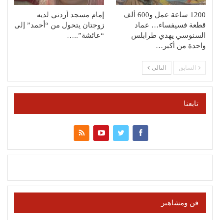
1200 ساعة عمل و600 ألف
إمام مسجد أردني لديه
قطعة فسيفساء… عماد
زوجتان يتحول من “أحمد” إلى
السنوسي يهدي طرابلس
“عائشة”..…
واحدة من أكبر…
السابق
التالي
تابعنا
فن ومشاهير