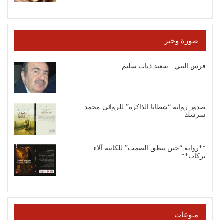
صورة وخبر
فرس النبي.. سعيد ذياب سليم
صدور رواية “شظايا الذاكرة” للروائي محمد
سرسك
**رواية “حين ينطق الصمت” للكاتبة آلاء
بركات**…
منوعات