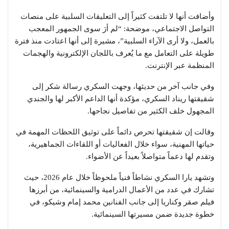
وأضافت أنها لا تلتفت كثيراً إلى التعليقات السلبية على منصات
التواصل الاجتماعي، موضحة: “لم أرَ سوى الجمهور المعجب
بالعمل، ولا أرى الآراء السلبية”، مشيرة إلى أنها اعتادت منذ فترة
طويلة على التعامل مع ما يُعرف باللجان الإلكترونية والهجمات
المنظمة عبر الإنترنت.
وفي جانب آخر من حديثها، وجهت السكري رسالة شكر إلى
شقيقتها
ريناد السكري
، مؤكدة أنها الداعم الأكبر لها والجندي
المجهول خلف الكثير من تفاصيل نجاحها.
وقالت إن شقيقتها تحرص دائماً على توثيق اللحظات المهمة في
حياتها المهنية، سواء خلال الفعاليات أو اللقاءات الجماهيرية،
وتقدم لها دعماً متواصلاً بعيداً عن الأضواء.
وتشهد يارا السكري نشاطاً فنياً ملحوظاً خلال عام 2026، حيث
تشارك في عدد من الأعمال الدرامية والسينمائية، من أبرزها
فيلم
صقر وكناريا
إلى جانب الفنانين
محمد إمام
و
شيكو
، في
خطوة جديدة ضمن مسيرتها السينمائية.