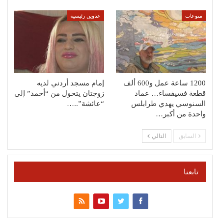
منوعات
عناوين رئيسية
1200 ساعة عمل و600 ألف
إمام مسجد أردني لديه
قطعة فسيفساء… عماد
زوجتان يتحول من “أحمد” إلى
السنوسي يهدي طرابلس
“عائشة”..…
واحدة من أكبر…
السابق
التالي
تابعنا