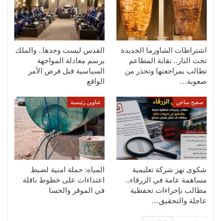
اشتراطات الشاورما الجديدة
القدس ليست وحدها.. والملك
تحت النار.. نقابة المطاعم
يرسم معادلة المواجهة
تطالب بمراجعتها وتحذر من
السياسية قبل فرض الأمر
صعوبة…
الواقع
صفيح ساخن
عناوين رئيسية
شكوى تهز شركة تعليمية
المياه: حملة امنية لضبط
مساهمة عامة في الزرقاء..
اعتداءات على خطوط ناقلة
مطالب بإجراءات تحفظية
في الموقر والحسا
عاجلة والتحقيق…