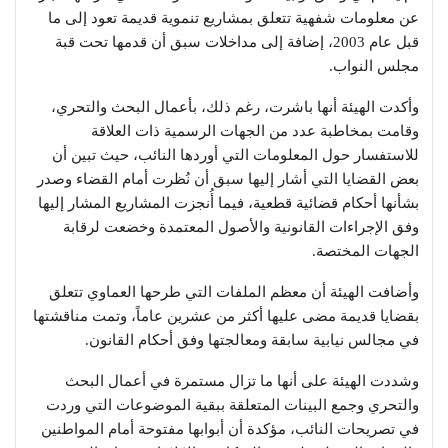
عن معلومات شفهية تتعلق بمشاريع تنموية قديمة تعود إلى ما
قبل عام 2003، إضافة إلى مداخلات سبق أن قدمها تحت قبة
مجلس النواب.
وأكدت الهيئة أنها باشرت، رغم ذلك، بأعمال البحث والتحري،
وقامت بمخاطبة عدد من الجهات الرسمية ذات العلاقة
للاستفسار حول المعلومات التي أوردها النائب، حيث تبين أن
بعض القضايا التي أشار إليها سبق أن نُظرت أمام القضاء وصدر
بشأنها أحكام قضائية قطعية، فيما أُنجزت المشاريع المشار إليها
وفق الإجراءات القانونية والأصول المعتمدة وخضعت لرقابة
الجهات المختصة.
وأضافت الهيئة أن معظم الملفات التي طرحها العماوي تتعلق
بقضايا قديمة مضى عليها أكثر من عشرين عاماً، وتمت مناقشتها
في مجالس نيابية سابقة ومعالجتها وفق أحكام القانون.
وشددت الهيئة على أنها ما تزال مستمرة في أعمال البحث
والتحري وجمع البينات المتعلقة ببقية الموضوعات التي وردت
في تصريحات النائب، مؤكدة أن أبوابها مفتوحة أمام المواطنين