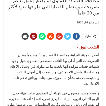
مكافحة الفساد: العماوي لم يقدم وثائق تدعم
تصريحاته ومعظم القضايا التي طرحها تعود لأكثر
من 20 عاماً
في
مايو 20, 2026
شارك
الشعب نيوز:-
أصدرت
هيئة النزاهة ومكافحة الفساد
بياناً توضيحياً بشأن
التصريحات التي أدلى بها النائب
مصطفى العماوي
حول وجود
شبهات فساد، مؤكدة أنها تابعت ما تم تداوله في وسائل الإعلام
ومنصات التواصل الاجتماعي، واستمعت إلى أقوال النائب
واستيضحت منه بشأن ما بحوزته من بينات ووثائق تدعم تلك
الادعاءات.
وأوضح مصدر مسؤول في الهيئة أن العماوي طلب مهلة حتى
اليوم التالي لتزويد الهيئة بما يعزز تصريحاته، إلا أنه عند حضوره
لم يقدم أي وثائق أو بينات، وكانت المعلومات التي عرضها عبارة