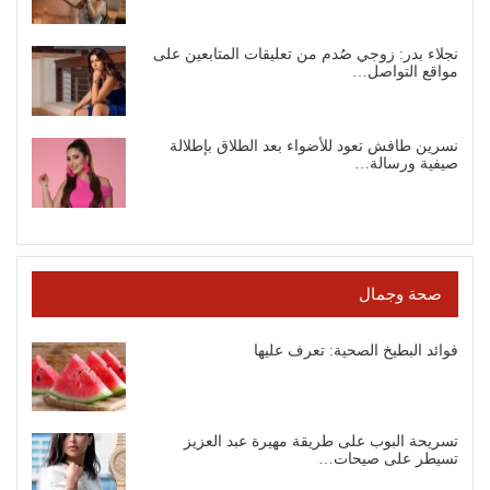
نجلاء بدر: زوجي صُدم من تعليقات المتابعين على
مواقع التواصل…
نسرين طافش تعود للأضواء بعد الطلاق بإطلالة
صيفية ورسالة…
صحة وجمال
فوائد البطيخ الصحية: تعرف عليها
تسريحة البوب على طريقة مهيرة عبد العزيز
تسيطر على صيحات…