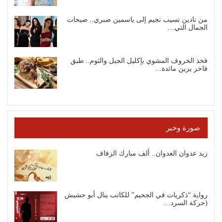
من نادين نسيب نجيم إلى ياسمين صبري.. صيحات
الجمال التي…
فخذ الخروف المشوي بإكليل الجبل والثوم.. طبق
فاخر يزين مائدة…
صورة وخبر
زيد عدوان العدوان.. ألف مبارك الزفاف
رواية “ذكريات في الجحيم” للكاتب ينال أبو حشيش
(حركة السرد…