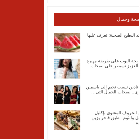
حة وجمال
د البطيخ الصحية: تعرف عليها
يحة البوب على طريقة مهيرة
 العزيز تسيطر على صيحات…
نادين نسيب نجيم إلى ياسمين
ي.. صيحات الجمال التي…
 الخروف المشوي بإكليل
ل والثوم.. طبق فاخر يزين
دة…