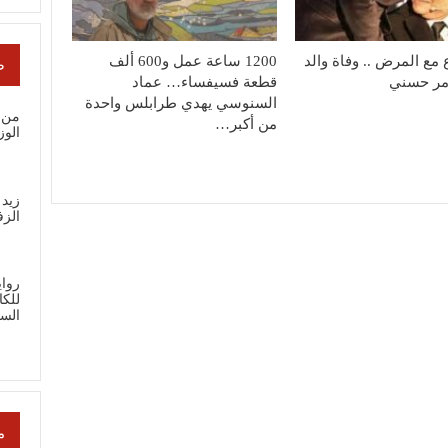
 مع المرض .. وفاة والد
1200 ساعة عمل و600 ألف
ص
امر حسني
قطعة فسيفساء… عماد
السنوسي يهدي طرابلس واحدة
من ب
من أكبر…
الو
زيد 
الز
رواي
للك
الس
م