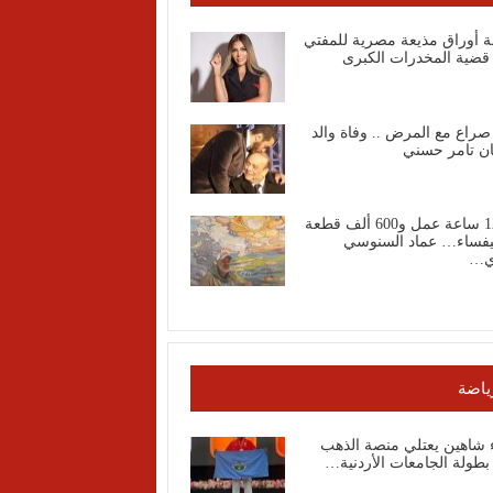
ة أوراق مذيعة مصرية للمفتي
قضية المخدرات الكبرى
صراع مع المرض .. وفاة والد
ان تامر حسني
1200 ساعة عمل و600 ألف قطعة
فساء… عماد السنوسي
ي…
ياضة
ء شاهين يعتلي منصة الذهب
طولة الجامعات الأردنية…