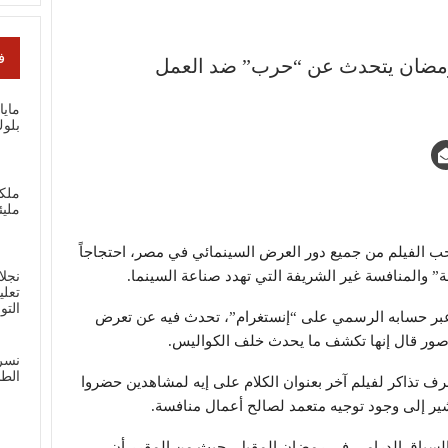
ف
 رمضان يتحدث عن “حرب” ضد العمل
ماي
بلوك
ملك
مليئ
الفيلم من جميع دور العرض السينمائي في مصر، احتجاجاً
” والمنافسة غير الشريفة التي تهدد صناعة السينما.
نجلا
تعلي
الت
بر حسابه الرسمي على “إنستغرام”، تحدث فيه عن تعرض
 صور قال إنها تكشف ما يحدث خلف الكواليس.
نسر
الطل
 تذاكر لفيلم آخر بعنوان
الكلام على إيه
لمشاهدين حضروا
يشير إلى وجود توجيه متعمد لصالح أعمال منافسة.
سباق الدرامي في رمضان المقبل، حيث من المقرر أن