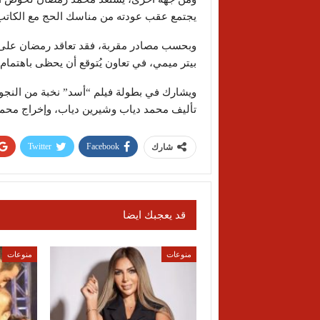
يجتمع عقب عودته من مناسك الحج مع الكات
وبحسب مصادر مقربة، فقد تعاقد رمضان على 
بيتر ميمي
، في تعاون يُتوقع أن يحظى باهتمام
ويشارك في بطولة فيلم “أسد” نخبة من النجو
تأليف
محمد دياب
و
شيرين دياب
، وإخراج محمد
Twitter
Facebook
شارك
قد يعجبك ايضا
منوعات
منوعات