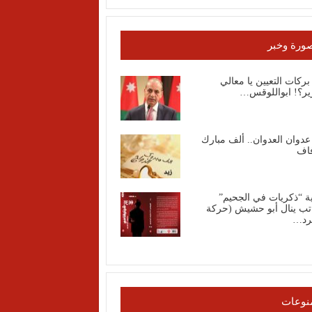
ورة وخبر
ركات التعيين يا معالي
زير؟! ابواللوقس…
عدوان العدوان.. ألف مبارك
فاف
ة “ذكريات في الجحيم”
اتب ينال أبو حشيش (حركة
رد…
نوعات