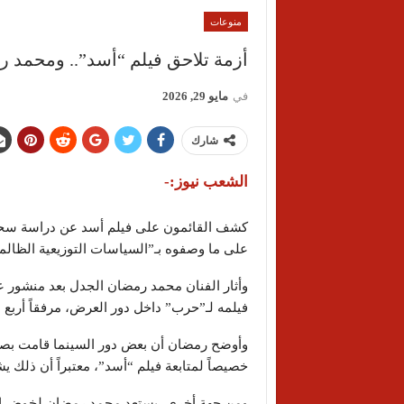
منوعات
أزمة تلاحق فيلم “أسد”.. ومحمد
في
مايو 29, 2026
شارك
الشعب نيوز:-
كشف القائمون على فيلم
أسد
عن دراسة سحب 
على ما وصفوه بـ”السياسات التوزيعية الظالمة
وأثار الفنان
محمد رمضان
الجدل بعد منشور ع
فيلمه لـ”حرب” داخل دور العرض، مرفقاً أربع
وأوضح رمضان أن بعض دور السينما قامت بصرف
خصيصاً لمتابعة فيلم “أسد”، معتبراً أن ذلك 
ومن جهة أخرى، يستعد محمد رمضان لخوض ال