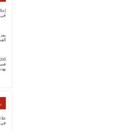
إحال
في 
بعد 
الفن
فسي
يهد
ر
علا
في ب