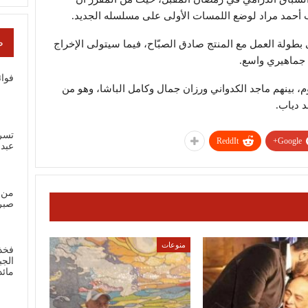
ب
أحمد مراد
لوضع اللمسات الأولى على مسلسله الجديد.
ص
بطولة العمل مع المنتج
صادق الصبّاح
، فيما سيتولى الإخراج
 جماهيري واسع.
فوائ
م، بينهم
ماجد الكدواني
و
رزان جمال
و
كامل الباشا
، وهو من
 دياب.
تسر
ReddIt
Google+
عبد
من 
صبر
منوعات
فخذ
الجب
مائ