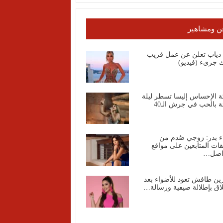
ن ومشاهير
ا دياب تعلن عن عمل قريب
 جريء (فيديو)
ة الإحساس إليسا تسطر ليلة
ة بالحب في جرش الـ40
ء بدر: زوجي صُدم من
قات المتابعين على مواقع
واصل…
ين طافش تعود للأضواء بعد
اق بإطلالة صيفية ورسالة…