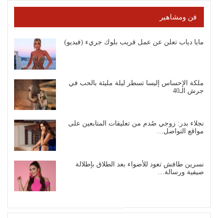
فن ومشاهير
مايا دياب تعلن عن عمل قريب بلوك جريء (فيديو)
ملكة الإحساس إليسا تسطر ليلة مليئة بالحب في
جرش الـ40
نجلاء بدر: زوجي صُدم من تعليقات المتابعين على
مواقع التواصل…
نسرين طافش تعود للأضواء بعد الطلاق بإطلالة
صيفية ورسالة…