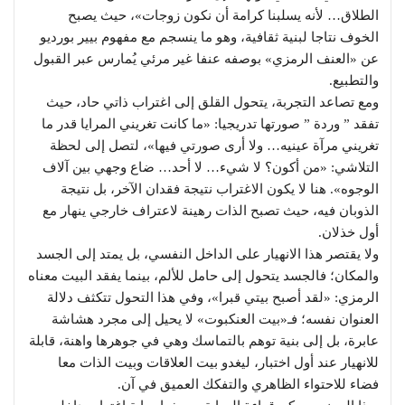
الطلاق… لأنه يسلبنا كرامة أن نكون زوجات»، حيث يصبح
الخوف نتاجا لبنية ثقافية، وهو ما ينسجم مع مفهوم بيير بورديو
عن «العنف الرمزي» بوصفه عنفا غير مرئي يُمارس عبر القبول
والتطبيع.
ومع تصاعد التجربة، يتحول القلق إلى اغتراب ذاتي حاد، حيث
تفقد ” وردة ” صورتها تدريجيا: «ما كانت تغريني المرايا قدر ما
تغريني مرآة عينيه… ولا أرى صورتي فيها»، لتصل إلى لحظة
التلاشي: «من أكون؟ لا شيء… لا أحد… ضاع وجهي بين آلاف
الوجوه». هنا لا يكون الاغتراب نتيجة فقدان الآخر، بل نتيجة
الذوبان فيه، حيث تصبح الذات رهينة لاعتراف خارجي ينهار مع
أول خذلان.
ولا يقتصر هذا الانهيار على الداخل النفسي، بل يمتد إلى الجسد
والمكان؛ فالجسد يتحول إلى حامل للألم، بينما يفقد البيت معناه
الرمزي: «لقد أصبح بيتي قبرا»، وفي هذا التحول تتكثف دلالة
العنوان نفسه؛ فـ«بيت العنكبوت» لا يحيل إلى مجرد هشاشة
عابرة، بل إلى بنية توهم بالتماسك وهي في جوهرها واهنة، قابلة
للانهيار عند أول اختبار، ليغدو بيت العلاقات وبيت الذات معا
فضاء للاحتواء الظاهري والتفكك العميق في آن.