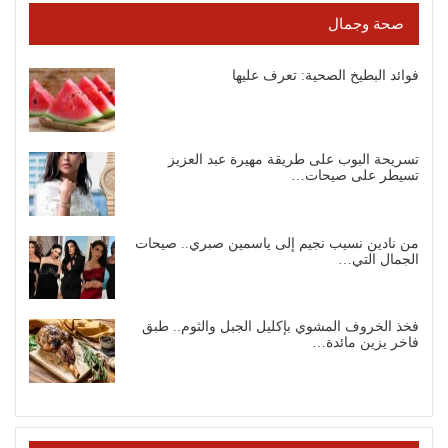
صحة وجمال
فوائد البطيخ الصحية: تعرف عليها
تسريحة البوب على طريقة مهيرة عبد العزيز
تسيطر على صيحات…
من نادين نسيب نجيم إلى ياسمين صبري.. صيحات
الجمال التي…
فخذ الخروف المشوي بإكليل الجبل والثوم.. طبق
فاخر يزين مائدة…