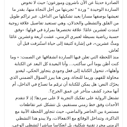
الصادرة حديثا عن الآن ناشرون وموزعون؛ حيث لا تخوض
الساردة الوحيدة ” وردة ” تجربتها من أجل النجاة منها، بقدر ما
تعيشها بوصفها مسارا يعيد تشكيلها من الداخل، عبر تراكم طويل
من القلق والتشظي والخذلان، وهي تستعيد تفاصيل علاقة زوجية
امتدت لعشرين عامًا؛ علاقة تختصرها بمرارة في قولها: «وفق
حسبة رياضية بسيطة لعمري الزمني، عشت أربعة وعشرين عامًا
ومتُّ عشرين»، في إشارة كثيفة إلى حياة استُنزفت قبل أن
تُعاش.
منذ اللحظة التي تعلن فيها الساردة انشقاقها عن الصمت: « وما
كنت أظن يوما أني سأكتب… وأنا البعيدة كل البعد عن الكتابة
وأهلها»، تتحول الكتابة إلى فعل وجودي يتجاوز الحكي، ليغدو
محاولة للفهم، وربما للنجاة، ومن هنا يبرز السؤال الضمني الذي
يحرّك النص: هل يمكن للكتابة أن ترمّم ما تصدّع في الداخل، أم
أنها مجرد كشف متأخر عن عمق الجرح؟.
تشتغل الرواية على تفكيك التجربة لا على سردها؛ إذ لا تتقدم
الأحداث وفق خط زمني مستقيم، بل تتشكل عبر تقاطعات
مستمرة بين الحاضر والماضي، حيث تتجاور اللحظة الآنية مع
الذاكرة، وتتداخل الوقائع مع الانفعالات، ولا يبدو هذا التشظي
الزمني مجرد تقنية شكلية، بل انعكاسا مباشرا لتشظي الوعي،