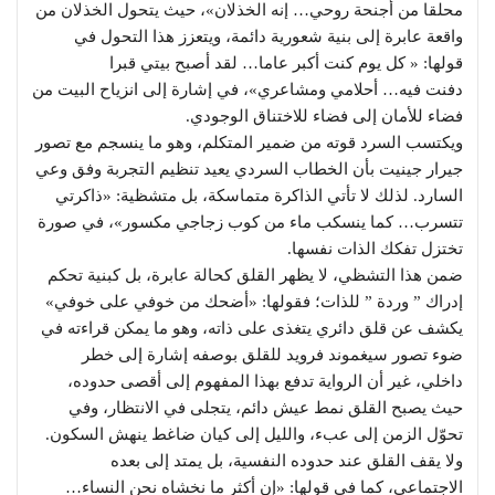
محلقا من أجنحة روحي… إنه الخذلان»، حيث يتحول الخذلان من
واقعة عابرة إلى بنية شعورية دائمة، ويتعزز هذا التحول في
قولها: « كل يوم كنت أكبر عاما… لقد أصبح بيتي قبرا
دفنت فيه… أحلامي ومشاعري»، في إشارة إلى انزياح البيت من
فضاء للأمان إلى فضاء للاختناق الوجودي.
ويكتسب السرد قوته من ضمير المتكلم، وهو ما ينسجم مع تصور
جيرار جينيت بأن الخطاب السردي يعيد تنظيم التجربة وفق وعي
السارد. لذلك لا تأتي الذاكرة متماسكة، بل متشظية: «ذاكرتي
تتسرب… كما ينسكب ماء من كوب زجاجي مكسور»، في صورة
تختزل تفكك الذات نفسها.
ضمن هذا التشظي، لا يظهر القلق كحالة عابرة، بل كبنية تحكم
إدراك ” وردة ” للذات؛ فقولها: «أضحك من خوفي على خوفي»
يكشف عن قلق دائري يتغذى على ذاته، وهو ما يمكن قراءته في
ضوء تصور سيغموند فرويد للقلق بوصفه إشارة إلى خطر
داخلي، غير أن الرواية تدفع بهذا المفهوم إلى أقصى حدوده،
حيث يصبح القلق نمط عيش دائم، يتجلى في الانتظار، وفي
تحوّل الزمن إلى عبء، والليل إلى كيان ضاغط ينهش السكون.
ولا يقف القلق عند حدوده النفسية، بل يمتد إلى بعده
الاجتماعي، كما في قولها: «إن أكثر ما نخشاه نحن النساء…