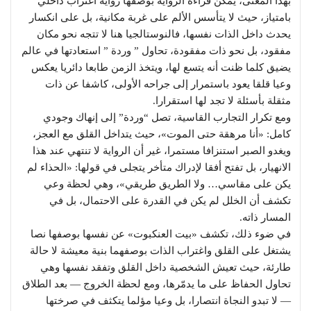
بهذا المعنى، يمكن قراءة الرواية بوصفها رواية اغتراب داخلي
بامتياز، حيث لا يتأسس الألم على غربة مكانية، بل على انكسار
يحدث داخل الذات نفسها، فالنوستالجيا هنا لا تتجه نحو مكان
مفقود، بل نحو ذات مفقودة، تحاول ” وردة ” استعادتها في عالم
يضيق كلما ظنت أنه يتسع لها، ويتخذ الزمن طابعا دائريا يعكس
وعيا قلقا يعود باستمرار إلى جراحه الأولى، كاشفا عن ذات
مثقلة بأسئلة لا تجد لها استقرارا.
ومع تكرار التجارب القاسية، تصل “وردة” إلى إنهاك وجودي
كامل: «أنا مرهقة حتى الموت»، حيث يتداخل القلق مع العجز،
ويغدو الصبر استنزافا مستمرا، غير أن الرواية لا تنتهي عند هذا
الانهيار، بل تفتح أفقا لإدراك متأخر يتجلى في قولها: «الحذاء لم
يكن على مقاسي… ولا الطريق طريقي»، وهي لحظة وعي
تكشف أن الخلل لم يكن في القدرة على الاحتمال، بل في
المسار ذاته.
في ضوء ذلك، تكشف «بيت العنكبوت» عن نفسها بوصفها نصا
يشتغل على القلق واغتراب الذات بوصفهما بنية معيشة لا حالة
طارئة، حيث تعيش الشخصية داخل القلق وتفقد نفسها وهي
تحاول الحفاظ على ما يدمّرها، ومع لحظة الخروج — بعد الطلاق
— لا تبدو النجاة انتصارا، بل وعيا مؤلما يتكثف في صرختها