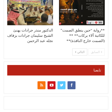
**رواية “حين ينطق الصمت”
الدكتور منذر جرادات يهنئ
للكاتبة آلاء بركات** **
الشيخ سليمان جرادات بزفاف
(الصمت خارج النافذة)**
نجله عبد الرحمن
السابق
التالي
تابعنا