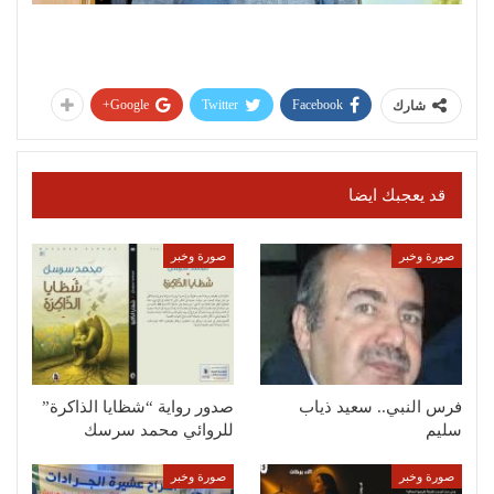
Google+
Twitter
Facebook
شارك
قد يعجبك ايضا
صورة وخبر
صورة وخبر
فرس النبي.. سعيد ذياب
صدور رواية “شظايا الذاكرة”
سليم
للروائي محمد سرسك
صورة وخبر
صورة وخبر