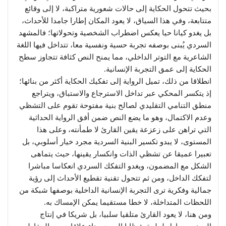
بحيث تتحول الحكاية إلى حالات شعورية متراكبة، لا إلى وقائع
متتابعة، وفي هذا السياق، لا يعود المكان إطارا جامدا للأحداث،
بل يغدو كيانا حيا يعكس اضطراب الشخصية وتحولاتها؛ فالمشهد
السردي يُبنى بوصفه تجربة حسية ونفسية معا، تتداخل فيها اللغة
الشاعرية مع التوتر الداخلي، مما يمنح النص كثافة تتجاوز سطح
الحكاية إلى عمق التجربة الإنسانية.
انطلاقا من ذلك، تميل الرواية إلى تفكيك الحكاية أكثر من بنائها؛
إذ يتكسر المحكي عبر تداخل الاسترجاع والاستباق، ويتراجع
منطق التنامي التقليدي لصالح بنية مفتوحة تقوم على التشظي
وعدم الاكتمال، وهو ما يضع النص ضمن أفق الرواية الحداثية
التي تراهن على زعزعة يقين القارئ لا طمأنته، وعلى هذا
المستوى، لا يبدو تكسير البنية السردية مجرد خيار أسلوبي، بل
تعبيرا عميقا عن تشظي الذات وانكسار يقينها، حيث يتماهى
الشكل مع المضمون، ويغدو التفكك السردي انعكاسا مباشرا
لتفكك الداخل، ومن ثم تتحول تقنية تقطيع الأحداث إلى رؤية
جمالية وفكرية ترى التجربة الإنسانية الداخلية بوصفها شبكة من
اللحظات المتداخلة، لا خطا مستقيما يمكن الإمساك به.
ومن هنا، لا يعود القارئ متلقيا سلبيا، بل شريكا في إنتاج