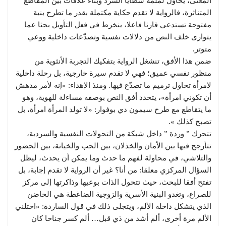
المعنى، يحاول لملمة شظايا السرد وبناء علاقات بين المقاطع
المتناثرة، فالرواية لا تقدم حكاية مكتملة بقدر ما تطرح بنية
مفتوحة تستدعي قارئا فاعلا، ينخرط في فعل التأويل بحثا عما
يتوارى خلف النص من دلالات نفسية وتصدّعات داخلية ووعي
متوتر.
ضمن هذا الأفق، تنشغل الرواية بتفكيك التجربة الأنثوية من
منظور نفسي عميق؛ فهي لا تقدم سيرة خارجية، بل رحلة داخلية
لامرأة تحاول ترميم ما تصدّع فيها. ومنذ الإهداء: «إنه لأمر مدهش
أن تكوني امرأة»، يتحدد أفق النص بوصفه مساءلة للهوية، وهو
ما يتقاطع مع طرح سيمون دي بوفوار: «لا تولد المرأة امرأة، بل
تصبح كذلك ».
تتحرك ” وردة ” داخل شبكة من التحولات النفسية والسردية،
تتأرجح فيها بين الأمان والخذلان، بين الحب والخيانة، بين الحضور
والتلاشي، في محاولة لفهم ما حدث وما يمكن أن يحدث، ليظل
السؤال المركزي معلقا: من أنا؟ غير أن الرواية لا تقدم إجابة، بل
تفتح أفقا للبحث، حيث تتحول الذات بوعيها وذاكرتها إلى مركز
للصراع، وتغدو البنية الأسرية والزوجية الضاغطة هي الحاضن
الذي يتشكل داخله الألم، ويتجلى ذلك في قول الساردة: «احتلني
الألم مرة أخرى، ألم أشد من ذي قبل… ألم كسر جناحا كان