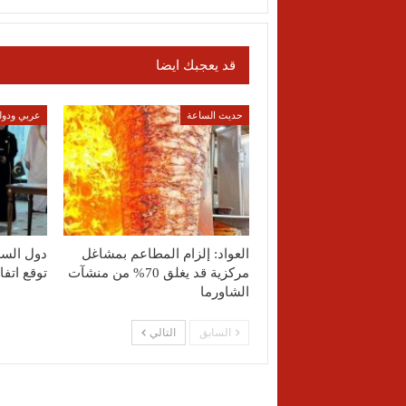
قد يعجبك ايضا
حديث الساعة
عربي ودول
العواد: إلزام المطاعم بمشاغل
دول السع
مركزية قد يغلق 70% من منشآت
توقع اتف
الشاورما
السابق
التالي