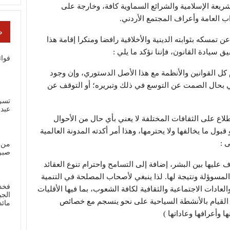
يعة الإسلامية والشرائع السماوية كافة، وخارجة على
اب العامة وأعراف المجتمع الأردني.
ص
 تمسكه بثوابته الدينية والأخلاقية رافضا ومنكرا إقامة هذا
سيادة القانون، فإننا نؤكد ما يلي :
فوائ
م كل القوانين والأنظمة مع هذا الأصل الدستوري، وإن وجود
عني بحال الصمت عن التوسع في ذلك وتبريره؛ أو التوقف عن
تسر
عبد
لإطلاع على الثقافات المختلفة لا يعني بأي حال من الأحوال
 قبول ما يخالفها ولا يحترمها، وهذا أمر أكدته المدونة العالمية
 :
من 
صبر
رف عليها بين البشر، إضافة إلى التسامح واحترام تنوع العقائد
 المسوؤلة ونتيجة لها. لذا ينبغي لأصحاب المصلحة في التنمية
فخذ
لعادات الاجتماعية والثقافية لكافة الشعوب، بما فيها الأقليات
الجب
ي القيام بالأنشطة السياحية على نحو ينسجم مع خصائص
مائ
ا وأعرافها وعاداتها )