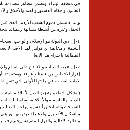
في منطقة البتراء، وتضمن مظاهر مصادمة للشر
القانون وأحكام الدستور والقيم والأخلاق والآد
وإننا إذ نشكر عموم الشعب الأردني الذي عبر عن
الحفل وغيره من أنشطة مشابهة ومطالبا بتحقيق 
1- إن دين الدولة هو الإسلام، والواجب انسجا
أنشطة أو مخالفة أي قوانين لهذا الأصل لا ي
المطالبة باحترام هذا الأصل.
2- إن تنمية السياحة والانفتاح على العالم وا
إقرار الانتقاص من قيمنا وأعرافنا ومعتقداتنا أو
لآداب السياحة في مادتها الأولى التي تنص على
( يشكل التفاهم وتعزيز القيم الأخلاقية المتعا
الدينية والفلسفية والأخلاقية، أساسا للسياحة
السياحية وللسائحين أنفسهم مراعاة التقاليد وا
والسكان الأصليون والاعتراف بقيمتها. وينبغ
وتقاليد الأقاليم والدول المضيفة ويحترم قوانينه