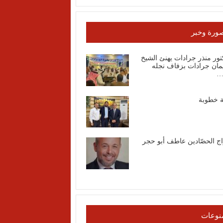
ورة وخبر
تور منذر جرادات يهنئ الشيخ
مان جرادات بزفاف نجله
…
ة خطوبة
اج الحصّادين عاطف أبو حجر
نوعات