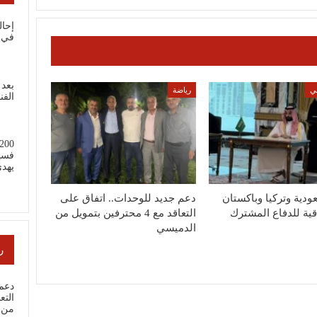
إحال
في 
بعد 
ي
رياضة
الفن
فسي
يهد
ودية وتركيا وباكستان
دعم جديد للوحدات.. اتفاق على
اقية للدفاع المشترك
التعاقد مع 4 محترفين بتمويل من
الدميسي
ر
دعم 
من