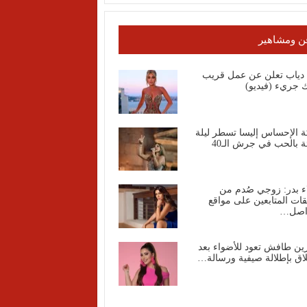
ن ومشاهير
ا دياب تعلن عن عمل قريب
 جريء (فيديو)
ة الإحساس إليسا تسطر ليلة
ة بالحب في جرش الـ40
ء بدر: زوجي صُدم من
قات المتابعين على مواقع
واصل…
ين طافش تعود للأضواء بعد
اق بإطلالة صيفية ورسالة…