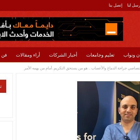
رسل لنا
إتصل بنا
ن ونواب
تعليم وجامعات
أخبار الشركات
أراء ومقالات
فن 
تصاصي جراحة الدماغ والأعصاب .. هو من يستحق التكريم..أمام من يهمه الأمر
ت