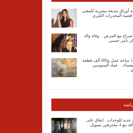
ة أوراق مذيعة مصرية للمفتي
قضية المخدرات الكبرى
صراع مع المرض .. وفاة والد
ان تامر حسني
1200 ساعة عمل و600 ألف قطعة
فساء… عماد السنوسي
ي…
ياضة
جديد للوحدات.. اتفاق على
التعاقد مع 4 محترفين بتمويل
…