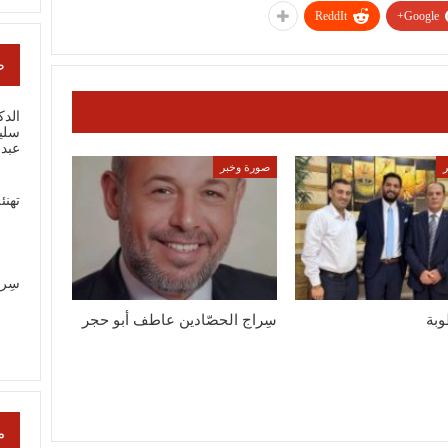
ReddIt
Google+
ص
الدك
سلي
عبد
صورة وخبر
تهنئ
سِر
وبة
سِراج الحصّادين عاطف أبو حجر
م