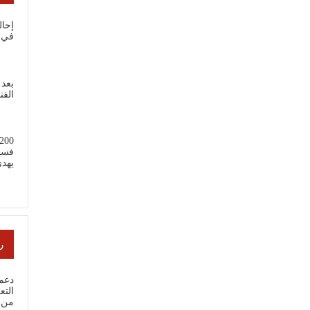
إحال
في 
بعد 
الفن
فسي
يهد
ر
دعم 
من