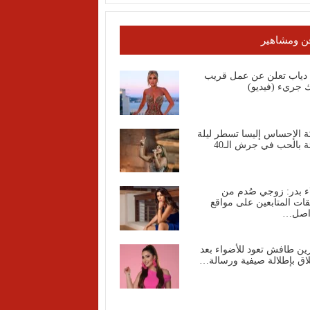
ن ومشاهير
ا دياب تعلن عن عمل قريب
 جريء (فيديو)
ة الإحساس إليسا تسطر ليلة
ة بالحب في جرش الـ40
ء بدر: زوجي صُدم من
قات المتابعين على مواقع
واصل…
ين طافش تعود للأضواء بعد
اق بإطلالة صيفية ورسالة…