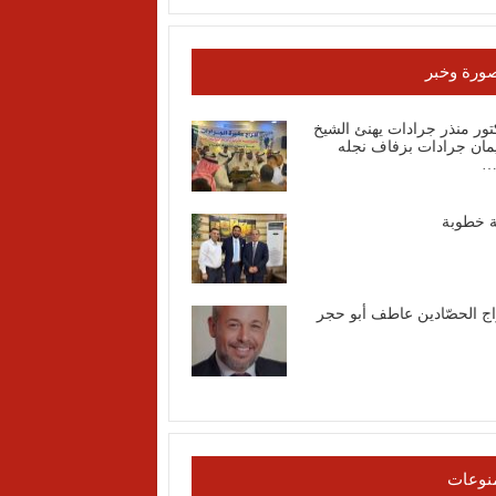
ورة وخبر
تور منذر جرادات يهنئ الشيخ
مان جرادات بزفاف نجله
…
ة خطوبة
اج الحصّادين عاطف أبو حجر
نوعات