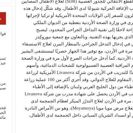
الأردن. ومن أبرز هذه الإنجازات إجراء جراحة القطع الانتقائي للجذور العصبية (SDR) لعلاج الأطفال المصابين
 الإعاقة الحركية شيوعًا لدى الأطفال. وقد شكّل إدخال هذه
ن للسفر إلى الولايات المتحدة الأمريكية أو تركيا لإجرائها
ص
 مرتفعة، بينما أصبحت منذ عام 2019 تُجرى في وزارة الصحة الأردنية بتغطية من الديوان الملكي
ة لاحقًا إلى تقنية التداخل الجراحي المحدود، ليصبح
فوائ
 يجريها بهذه التقنية. وبالتعاون مع جمعية نيوروكِدز
الدكتور الحميدي في إدخال التدخل الجراحي بالمنظار المرن لعلاج الاستسقاء
رة في الأردن، مع توفير هذا الجهاز حصريًا لمستشفى البشير
 الأردنية. كما أدخل جراحات الصرع لأول مرة في وزارة الصحة
تسر
عبد
م المراقبة العصبية الفسيولوجية للشحنات الدماغية، وأسهم
في جعل مستشفى البشير مركزًا إقليميًا معتمدًا للتدريب في الأردن من شركة Livanova الأمريكية لزراعة
جهاز تحفيز العصب الحائر (VNS) لعلاج الصرع المقاوم للعلاج الدوائي. وقد أُجري أكثر من 100 عملية زراعة
من 
طباء من دول الخليج العربي ولبنان بالإضافة إلى الأطباء
صبر
الأردنيين، ويُعد الدكتور أنس الحميدي أول طبيب في الأردن يحصل على شهادة مدرب من شركة Livanova
 مرة في الأردن لعلاج التدرّز المبكر لعظام الجمجمة لدى
الأطفال، إضافةً إلى إدخال التداخل الجراحي لعلاج مرض مويا مويا (Moyamoya)، وهو من الأمراض النادرة
فخذ
الجب
أو انسداد الشريان السباتي داخل الجمجمة لدى الأطفال،
مائ