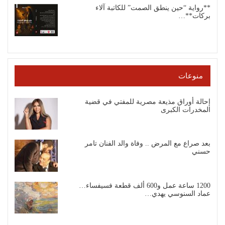
**رواية “حين ينطق الصمت” للكاتبة آلاء
بركات**…
منوعات
إحالة أوراق مذيعة مصرية للمفتي في قضية
المخدرات الكبرى
بعد صراع مع المرض .. وفاة والد الفنان تامر
حسني
1200 ساعة عمل و600 ألف قطعة فسيفساء…
عماد السنوسي يهدي…