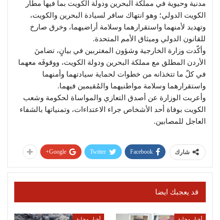
مدنية وحيوية في مملكة البحرين ودولة الكويت بما فيها مطار
الكويت الدولي؛ وهو انتهاك سافر لسيادة البحرين والكويت،
وتهديد لأمنهما واستقرارهما وسلامة أراضيهما، وخرق صارخ
للقانون الدولي وميثاق الأمم المتحدة.
وأكّدت وزارة الخارجية وشؤون المغتربين في بيانٍ، تضامنَ
الأردن المطلق مع مملكة البحرين ودولة الكويت، ووقوفَه معهما
في كلّ ما تتخذانه من خطوات لحماية سيادتهما وأمنهما
واستقرارهما وسلامة مواطنيهما والمُقيمين فيهما.
وأعربت الوزارة عن أصدق التعازي والمواساة لحكومة وشعب
الكويت بوفاة أحد الأشخاص جراء الاعتداءات، وتمنياتها بالشفاء
العاجل للمصابين.
Google+
Twitter
Facebook
شارك
قد يعجبك ايضا
أخبار محلية
أخبار محلية