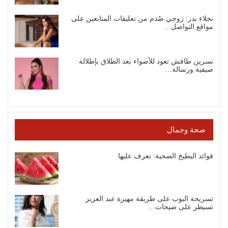
نجلاء بدر: زوجي صُدم من تعليقات المتابعين على
مواقع التواصل…
نسرين طافش تعود للأضواء بعد الطلاق بإطلالة
صيفية ورسالة…
صحة وجمال
فوائد البطيخ الصحية: تعرف عليها
تسريحة البوب على طريقة مهيرة عبد العزيز
تسيطر على صيحات…