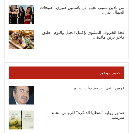
من نادين نسيب نجيم إلى ياسمين صبري.. صيحات
الجمال التي…
فخذ الخروف المشوي بإكليل الجبل والثوم.. طبق
فاخر يزين مائدة…
صورة وخبر
فرس النبي.. سعيد ذياب سليم
صدور رواية “شظايا الذاكرة” للروائي محمد
سرسك