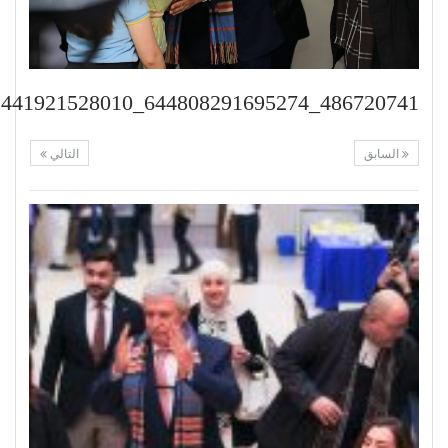
486720741_644808291695274_4792102441921528010_n
السابق
التالي