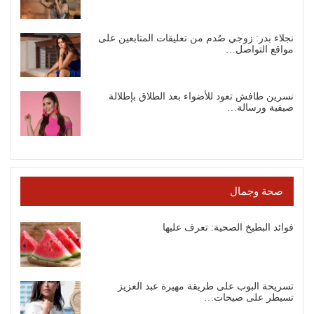
نجلاء بدر: زوجي صُدم من تعليقات المتابعين على
مواقع التواصل…
نسرين طافش تعود للأضواء بعد الطلاق بإطلالة
صيفية ورسالة…
صحة وجمال
فوائد البطيخ الصحية: تعرف عليها
تسريحة البوب على طريقة مهيرة عبد العزيز
تسيطر على صيحات…