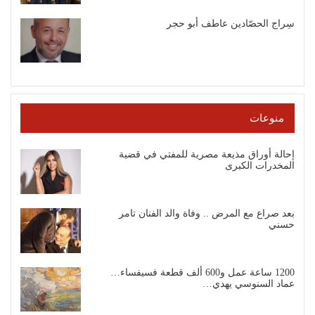
سِراج الحصّادين عاطف أبو حجر
منوعات
إحالة أوراق مذيعة مصرية للمفتي في قضية
المخدرات الكبرى
بعد صراع مع المرض .. وفاة والد الفنان تامر
حسني
1200 ساعة عمل و600 ألف قطعة فسيفساء…
عماد السنوسي يهدي…