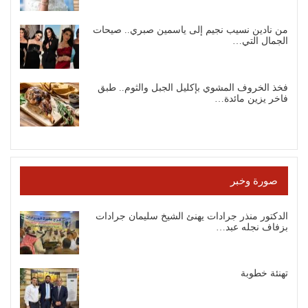
من نادين نسيب نجيم إلى ياسمين صبري.. صيحات
الجمال التي…
فخذ الخروف المشوي بإكليل الجبل والثوم.. طبق
فاخر يزين مائدة…
صورة وخبر
الدكتور منذر جرادات يهنئ الشيخ سليمان جرادات
بزفاف نجله عبد…
تهنئة خطوبة