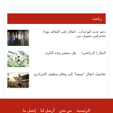
رياضة
دعم جديد للوحدات.. اتفاق على التعاقد مع 4
محترفين بتمويل من…
المال ( الرياضي) … هل سيغير وجه الكرة…
تفاصيل انتقال “صيصا” إلى وفاق سطيف الجزائري
الرئيسية
من نحن
أرسل لنا
إتصل بنا