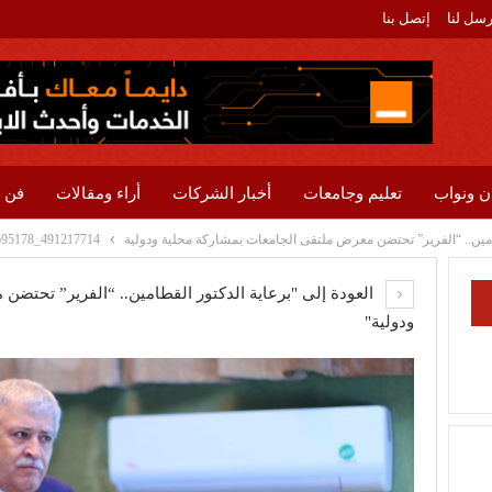
رسل لنا
إتصل بنا
ن ونواب
تعليم وجامعات
أخبار الشركات
أراء ومقالات
فن 
امين.. “الفرير” تحتضن معرض ملتقى الجامعات بمشاركة محلية ودولية
491217714_644809251695178_6832944285210671076_n
العودة إلى "برعاية الدكتور القطامين.. “الفرير” تحتض
ودولية"