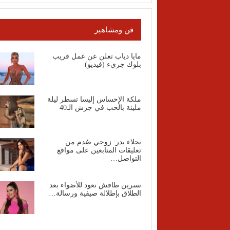
فن ومشاهير
مايا دياب تعلن عن عمل قريب
بلوك جريء (فيديو)
ملكة الإحساس إليسا تسطر ليلة
مليئة بالحب في جرش الـ40
نجلاء بدر: زوجي صُدم من
تعليقات المتابعين على مواقع
التواصل…
نسرين طافش تعود للأضواء بعد
الطلاق بإطلالة صيفية ورسالة…