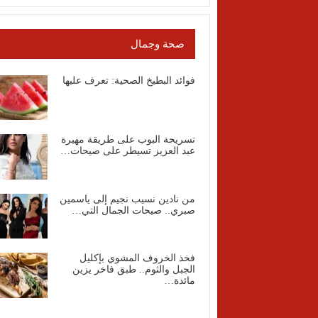
صحة وجمال
فوائد البطيخ الصحية: تعرف عليها
تسريحة البوب على طريقة مهيرة
عبد العزيز تسيطر على صيحات…
من نادين نسيب نجيم إلى ياسمين
صبري.. صيحات الجمال التي…
فخذ الخروف المشوي بإكليل
الجبل والثوم.. طبق فاخر يزين
مائدة…