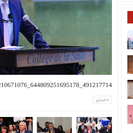
491217714_644809251695178_6832944285210671076_n
السابق