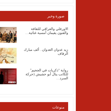
صورة وخبر
الاورفلي والعراقي للثقافة
والفنون يقيمان أمسية غنائية…
زيد عدوان العدوان.. ألف مبارك
الزفاف
رواية “ذكريات في الجحيم”
للكاتب ينال أبو حشيش (حركة
السرد…
منوعات