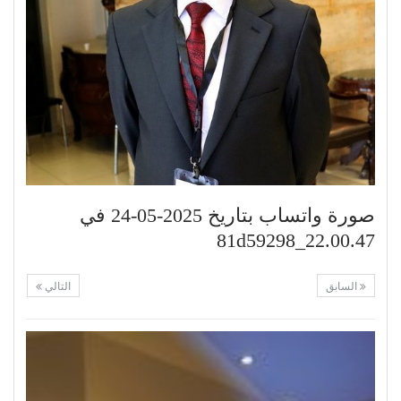
صورة واتساب بتاريخ 2025-05-24 في
22.00.47_81d59298
السابق
التالي