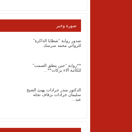
صورة وخبر
صدور رواية “شظايا الذاكرة”
للروائي محمد سرسك
**رواية “حين ينطق الصمت”
للكاتبة آلاء بركات**…
الدكتور منذر جرادات يهنئ الشيخ
سليمان جرادات بزفاف نجله
عبد…