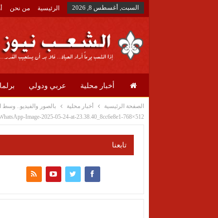
السبت, أغسطس 8, 2026
الرئيسية
من نحن
أ
أخبار محلية
عربي ودولي
برلما
الصفحة الرئيسية
أخبار محلية
بالصور والفيديو.. وسط 
WhatsApp-Image-2025-05-24-at-23.38.40_8cc6e8e1-768×512
تابعنا