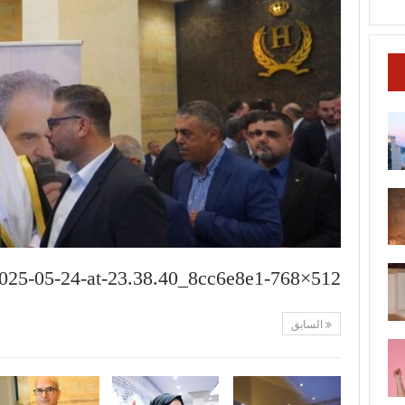
25-05-24-at-23.38.40_8cc6e8e1-768×512
السابق