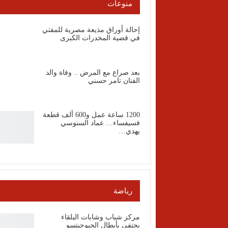
منوعات
إحالة أوراق مذيعة مصرية للمفتي
في قضية المخدرات الكبرى
بعد صراع مع المرض .. وفاة والد
الفنان تامر حسني
1200 ساعة عمل و600 ألف قطعة
فسيفساء… عماد السنوسي
يهدي…
رياضة
مركز شباب وشابات البلقاء
يحتفي بأبطال الجيوجيتسو