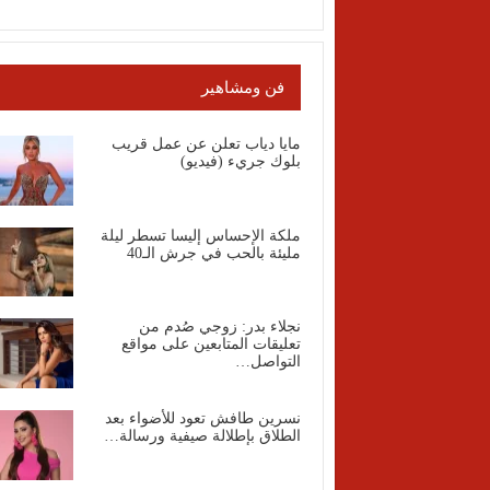
فن ومشاهير
مايا دياب تعلن عن عمل قريب
بلوك جريء (فيديو)
ملكة الإحساس إليسا تسطر ليلة
مليئة بالحب في جرش الـ40
نجلاء بدر: زوجي صُدم من
تعليقات المتابعين على مواقع
التواصل…
نسرين طافش تعود للأضواء بعد
الطلاق بإطلالة صيفية ورسالة…