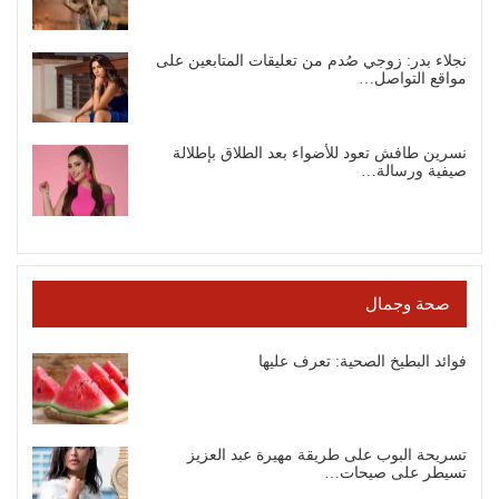
نجلاء بدر: زوجي صُدم من تعليقات المتابعين على
مواقع التواصل…
نسرين طافش تعود للأضواء بعد الطلاق بإطلالة
صيفية ورسالة…
صحة وجمال
فوائد البطيخ الصحية: تعرف عليها
تسريحة البوب على طريقة مهيرة عبد العزيز
تسيطر على صيحات…