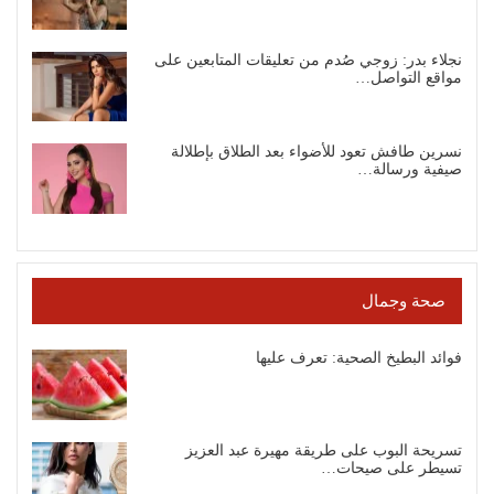
نجلاء بدر: زوجي صُدم من تعليقات المتابعين على
مواقع التواصل…
نسرين طافش تعود للأضواء بعد الطلاق بإطلالة
صيفية ورسالة…
صحة وجمال
فوائد البطيخ الصحية: تعرف عليها
تسريحة البوب على طريقة مهيرة عبد العزيز
تسيطر على صيحات…