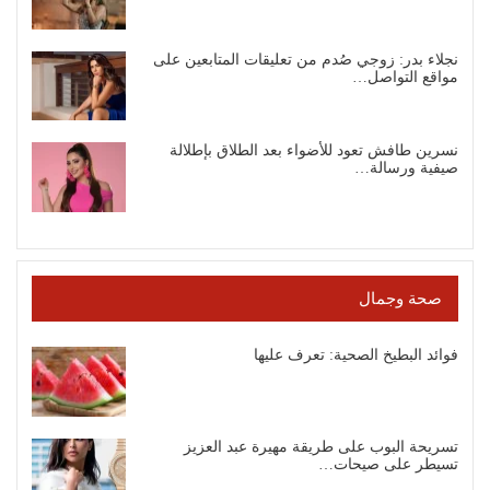
نجلاء بدر: زوجي صُدم من تعليقات المتابعين على
مواقع التواصل…
نسرين طافش تعود للأضواء بعد الطلاق بإطلالة
صيفية ورسالة…
صحة وجمال
فوائد البطيخ الصحية: تعرف عليها
تسريحة البوب على طريقة مهيرة عبد العزيز
تسيطر على صيحات…