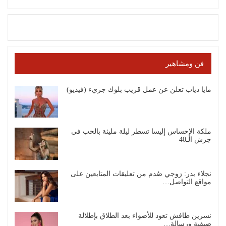
فن ومشاهير
مايا دياب تعلن عن عمل قريب بلوك جريء (فيديو)
ملكة الإحساس إليسا تسطر ليلة مليئة بالحب في
جرش الـ40
نجلاء بدر: زوجي صُدم من تعليقات المتابعين على
مواقع التواصل…
نسرين طافش تعود للأضواء بعد الطلاق بإطلالة
صيفية ورسالة…