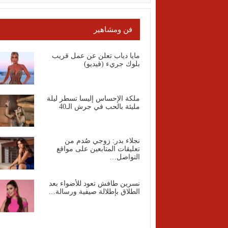
فن ومشاهير
مايا دياب تعلن عن عمل قريب
بلوك جريء (فيديو)
ملكة الإحساس إليسا تسطر ليلة
مليئة بالحب في جرش الـ40
نجلاء بدر: زوجي صُدم من
تعليقات المتابعين على مواقع
التواصل…
نسرين طافش تعود للأضواء بعد
الطلاق بإطلالة صيفية ورسالة…