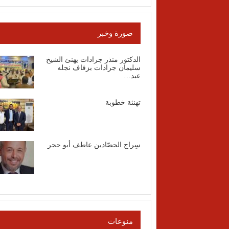
صورة وخبر
الدكتور منذر جرادات يهنئ الشيخ
سليمان جرادات بزفاف نجله
عبد…
تهنئة خطوبة
سِراج الحصّادين عاطف أبو حجر
منوعات