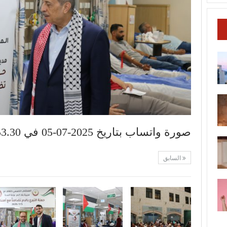
صورة واتساب بتاريخ 2025-07-05 في 17.53.30_26a52011
السابق