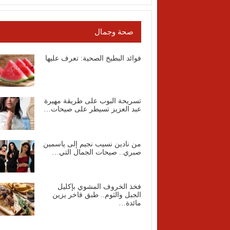
صحة وجمال
فوائد البطيخ الصحية: تعرف عليها
تسريحة البوب على طريقة مهيرة
عبد العزيز تسيطر على صيحات…
من نادين نسيب نجيم إلى ياسمين
صبري.. صيحات الجمال التي…
فخذ الخروف المشوي بإكليل
الجبل والثوم.. طبق فاخر يزين
مائدة…