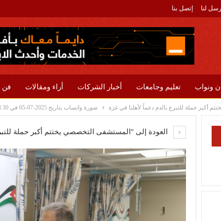
رسل لنا
إتصل بنا
ن ونواب
تعليم وجامعات
أخبار الشركات
أراء ومقالات
فن 
 أكبر حملة للتبرع بالدم دعماً لأهلنا في غزة
صورة واتساب بتاريخ 2025-07-05 في 17.53.30_26a52011
العودة إلى "المستشفى التخصصي يختتم أكبر حملة للتبرع 