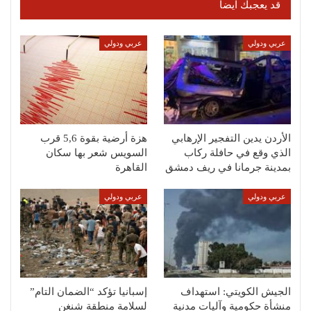
قد يعجبك ايضا
عربي ودولي
عربي ودولي
الأردن يدين التفجير الإرهابي
هزة أرضية بقوة 5,6 قرب
الذي وقع في حافلة ركاب
السويس شعر بها سكان
بمدينة جرمانا في ريف دمشق
القاهرة
عربي ودولي
عربي ودولي
الجيش الكويتي: استهداف
إسبانيا تؤكد “الضمان التام”
منشأة حكومية وآليات مدنية
لسلامة منطقة شنغن