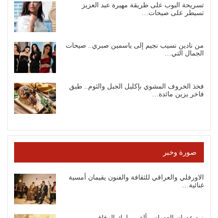
تسريحة البوب على طريقة مهيرة عبد العزيز
تسيطر على صيحات…
من نادين نسيب نجيم إلى ياسمين صبري.. صيحات
الجمال التي…
فخذ الخروف المشوي بإكليل الجبل والثوم.. طبق
فاخر يزين مائدة…
صورة وخبر
الاورفلي والعراقي للثقافة والفنون يقيمان أمسية
غنائية…
زيد عدوان العدوان.. ألف مبارك الزفاف