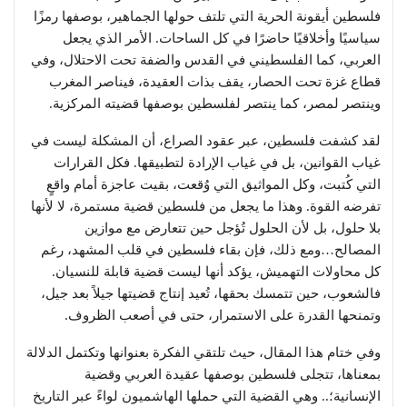
فلسطين أيقونة الحرية التي تلتف حولها الجماهير، بوصفها رمزًا
سياسيًا وأخلاقيًا حاضرًا في كل الساحات. الأمر الذي يجعل
العربي، كما الفلسطيني في القدس والضفة تحت الاحتلال، وفي
قطاع غزة تحت الحصار، يقف بذات العقيدة، فيناصر المغرب
وينتصر لمصر، كما ينتصر لفلسطين بوصفها قضيته المركزية.
لقد كشفت فلسطين، عبر عقود الصراع، أن المشكلة ليست في
غياب القوانين، بل في غياب الإرادة لتطبيقها. فكل القرارات
التي كُتبت، وكل المواثيق التي وُقعت، بقيت عاجزة أمام واقعٍ
تفرضه القوة. وهذا ما يجعل من فلسطين قضية مستمرة، لا لأنها
بلا حلول، بل لأن الحلول تُؤجل حين تتعارض مع موازين
المصالح…ومع ذلك، فإن بقاء فلسطين في قلب المشهد، رغم
كل محاولات التهميش، يؤكد أنها ليست قضية قابلة للنسيان.
فالشعوب، حين تتمسك بحقها، تُعيد إنتاج قضيتها جيلاً بعد جيل،
وتمنحها القدرة على الاستمرار، حتى في أصعب الظروف.
وفي ختام هذا المقال، حيث تلتقي الفكرة بعنوانها وتكتمل الدلالة
بمعناها، تتجلى فلسطين بوصفها عقيدة العربي وقضية
الإنسانية؛.. وهي القضية التي حملها الهاشميون لواءً عبر التاريخ