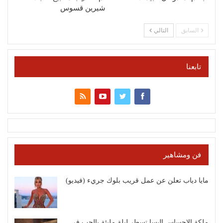
شيرين قسوس
السابق
التالي
تابعنا
فن ومشاهير
مايا دياب تعلن عن عمل قريب بلوك جريء (فيديو)
ملكة الإحساس إليسا تسطر ليلة مليئة بالحب في