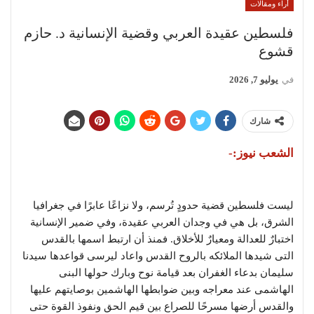
أراء ومقالات
فلسطين عقيدة العربي وقضية الإنسانية د. حازم
قشوع
في
يوليو 7, 2026
شارك
الشعب نيوز:-
ليست فلسطين قضية حدودٍ تُرسم، ولا نزاعًا عابرًا في جغرافيا
الشرق، بل هي في وجدان العربي عقيدة، وفي ضمير الإنسانية
اختبارٌ للعدالة ومعيارٌ للأخلاق. فمنذ أن ارتبط اسمها بالقدس
التى شيدها الملائكه بالروح القدس واعاد ليرسى قواعدها سيدنا
سليمان بدعاء الغفران بعد قيامة نوح وبارك حولها البنى
الهاشمى عند معراجه وبين ضوابطها الهاشمين بوصايتهم عليها
والقدس أرضها مسرحًا للصراع بين قيم الحق ونفوذ القوة حتى