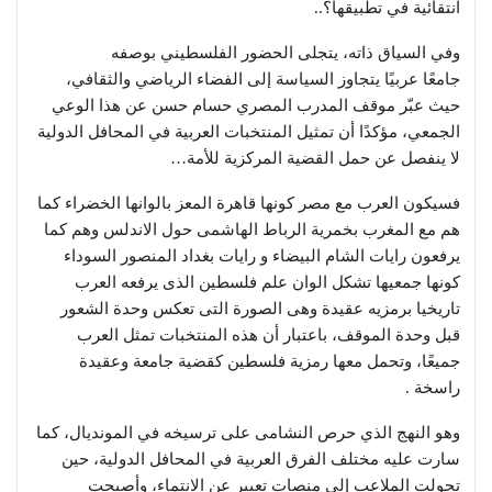
انتقائية في تطبيقها؟..
وفي السياق ذاته، يتجلى الحضور الفلسطيني بوصفه
جامعًا عربيًا يتجاوز السياسة إلى الفضاء الرياضي والثقافي،
حيث عبّر موقف المدرب المصري حسام حسن عن هذا الوعي
الجمعي، مؤكدًا أن تمثيل المنتخبات العربية في المحافل الدولية
لا ينفصل عن حمل القضية المركزية للأمة…
فسيكون العرب مع مصر كونها قاهرة المعز بالوانها الخضراء كما
هم مع المغرب بخمرية الرباط الهاشمى حول الاندلس وهم كما
يرفعون رايات الشام البيضاء و رايات بغداد المنصور السوداء
كونها جمعيها تشكل الوان علم فلسطين الذى يرفعه العرب
تاريخيا برمزيه عقيدة وهى الصورة التى تعكس وحدة الشعور
قبل وحدة الموقف، باعتبار أن هذه المنتخبات تمثل العرب
جميعًا، وتحمل معها رمزية فلسطين كقضية جامعة وعقيدة
راسخة .
وهو النهج الذي حرص النشامى على ترسيخه في المونديال، كما
سارت عليه مختلف الفرق العربية في المحافل الدولية، حين
تحولت الملاعب إلى منصات تعبير عن الانتماء، وأصبحت