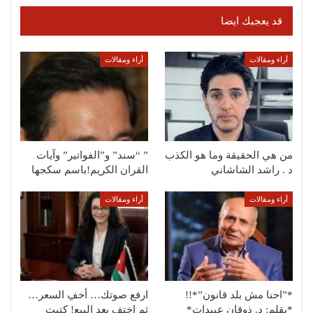
قد يعجبك ايضا
أراء ومقالات
أراء ومقالات
من هي الحقيقة وما هو الكذب
” “سند” و”الفواتير” وآيات
د . راشد الشاشاني
القران الكريم!باسم سكجها
أراء ومقالات
أراء ومقالات
*”احنا مش بلد قانون”*!!
ارفع صوتك… أخفِ السعر…
*بقلم: د. ذوقان عبيدات*
ثم اختفِ بعد البيع! كتبت