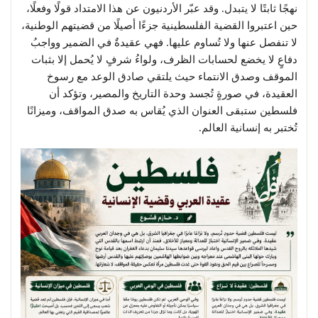
نهجًا ثابتًا لا يتبدل. وقد عبّر الأردنيون عن هذا الامتداد قولًا وفعلًا،
حين اعتبروا القضية الفلسطينية جزءًا أصيلًا من قضيتهم الوطنية،
لا تنفصل عنها ولا تُساوم عليها. فهي عقيدةٌ في الضمير وواجبُ
دفاعٍ لا يخضع لحسابات الظرف، ولواءُ شرفٍ لا يُحمل إلا بثبات
الموقف وصدق الانتماء حيث يلتقي صادق الوعد مع رسوخ
العقيدة، في صورةٍ تُجسد وحدة التاريخ والمصير، وتؤكد أن
فلسطين ستبقى العنوان الذي يُقاس به صدق المواقف، وميزانًا
تُختبر به إنسانية العالم.