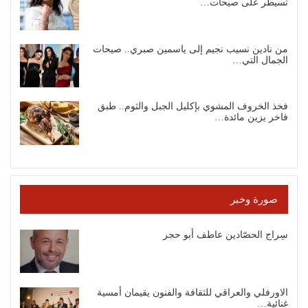
تسيطر على صيحات…
من نادين نسيب نجيم إلى ياسمين صبري.. صيحات
الجمال التي…
فخذ الخروف المشوي بإكليل الجبل والثوم.. طبق
فاخر يزين مائدة…
صورة وخبر
سِراج الحصّادين عاطف أبو حجر
الاورفلي والعراقي للثقافة والفنون يقيمان أمسية
غنائية…