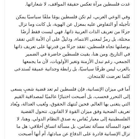
غدت فلسطين مرآة تعكس حقيقة المواقف، لا شعاراتها.
وفي الوعي العربي، لم تكن فلسطين يومًا ملفًا سياسيًا يمكن
تأجيله أو التفاوض عليه بمعزل عن الهوية، بل كانت وما تزال
جزءًا من تعريف الذات العربية ذاتها. فهي ليست فقط أرضًا
محتلة، بل رمزٌ لمعنى الانتماء، ودليلٌ على أن الأمة التي تفقد
بوصلتها تجاه فلسطين، تفقد جزءًا من قدرتها على تعريف ذاتها
في التاريخ. ومن هنا، بقيت فلسطين حاضرة في الضمير
الجمعي، رغم تبدل الأزمنة وتغير الأولويات، لأن ما يجمعها
بالعرب ليس ظرفًا سياسيًا، بل رابطة وجدانية عميقة تُستدعى
كلما تعرضت للامتحان.
أما في ميزان الإنسانية، فإن فلسطين لم تعد قضية شعبٍ يسعى
إلى التحرر فحسب، بل أصبحت اختبارًا عالميًا لمصداقية القيم
التي يتغنى بها العالم. فحين تُنتهك الحقوق، وتُغيب العدالة، ويُعاد
تعريف الضحية وفق ميزان القوة لا القانون، تتحول القضية
الفلسطينية إلى معيار يُقاس به صدق النظام الدولي. وهنا، لا
تعود المسألة مسألة تضامن، بل مسألة اتساق أخلاقي: هل ما
تزال الإنسانية قادرة على الدفاع عن مبادئها، أم أنها أصبحت