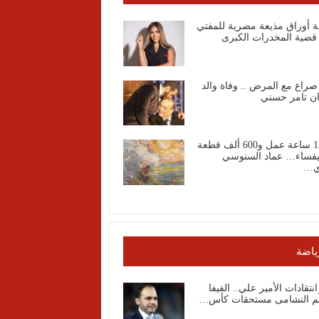
ة أوراق مذيعة مصرية للمفتي
قضية المخدرات الكبرى
صراع مع المرض .. وفاة والد
ان تامر حسني
1200 ساعة عمل و600 ألف قطعة
فساء… عماد السنوسي
ي…
ياضة
انتقادات الأمير علي.. الفيفا
ّم النشامى مستحقات كأس…