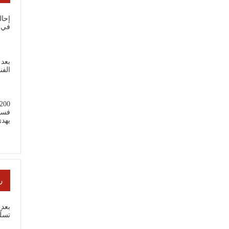
إحال
في 
بعد 
الفن
فسي
يهد
ر
بعد 
تسل