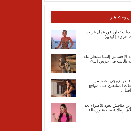
ن ومشاهير
ا دياب تعلن عن عمل قريب
 جريء (فيديو)
ة الإحساس إليسا تسطر ليلة
ة بالحب في جرش الـ40
ء بدر: زوجي صُدم من
قات المتابعين على مواقع
واصل…
ين طافش تعود للأضواء بعد
اق بإطلالة صيفية ورسالة…