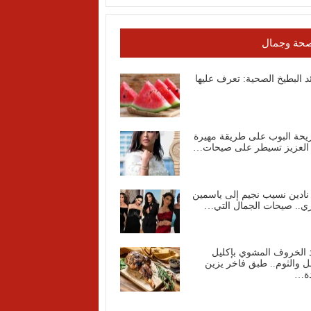
حة وجمال
د البطيخ الصحية: تعرف عليها
يحة البوب على طريقة مهيرة
 العزيز تسيطر على صيحات…
نادين نسيب نجيم إلى ياسمين
ي.. صيحات الجمال التي…
 الخروف المشوي بإكليل
ل والثوم.. طبق فاخر يزين
دة…