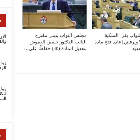
ص
واب يقر “الملكية
مجلس النواب يتبنى مقترح
الاو
والف
” ويرفض إعادة فتح مادة
النائب الدكتور حسين العموش
ديد
بتعديل المادة (30) حفاظًا على…
زيد 
الز
رواي
للك
الس
م