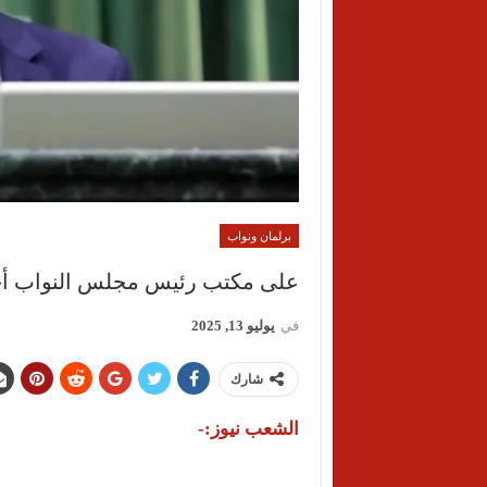
برلمان ونواب
على مكتب رئيس مجلس النواب أح
في
يوليو 13, 2025
شارك
الشعب نيوز:-