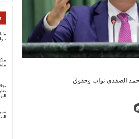
ف
ماي
بلوك
ملك
مليئ
مد الصفدي نواب وحقوق
نجلا
تعلي
الت
نسر
الطل