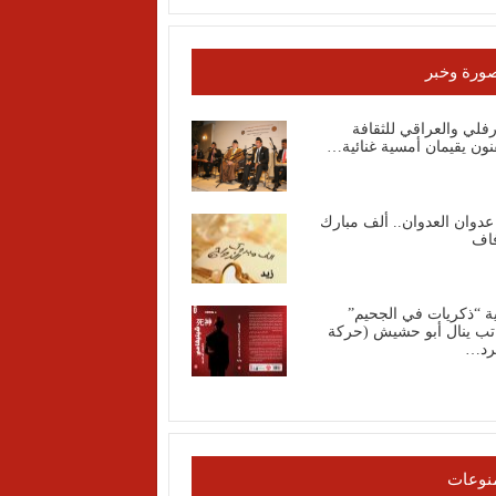
ورة وخبر
رفلي والعراقي للثقافة
نون يقيمان أمسية غنائية…
عدوان العدوان.. ألف مبارك
فاف
ة “ذكريات في الجحيم”
اتب ينال أبو حشيش (حركة
رد…
نوعات