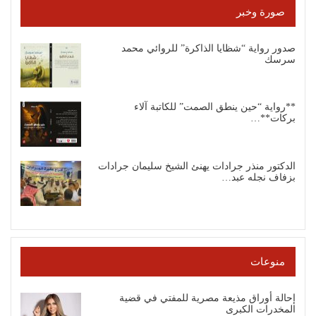
صورة وخبر
صدور رواية “شظايا الذاكرة” للروائي محمد
سرسك
**رواية “حين ينطق الصمت” للكاتبة آلاء
بركات**…
الدكتور منذر جرادات يهنئ الشيخ سليمان جرادات
بزفاف نجله عبد…
منوعات
إحالة أوراق مذيعة مصرية للمفتي في قضية
المخدرات الكبرى