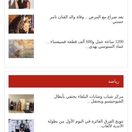
بعد صراع مع المرض .. وفاة والد الفنان تامر
حسني
1200 ساعة عمل و600 ألف قطعة فسيفساء…
عماد السنوسي يهدي…
رياضة
مركز شباب وشابات البلقاء يحتفي بأبطال
الجيوجيتسو ويحتفل…
تتويج الفرق الفائزة في اليوم الأول من بطولة
الأندية لألعاب…